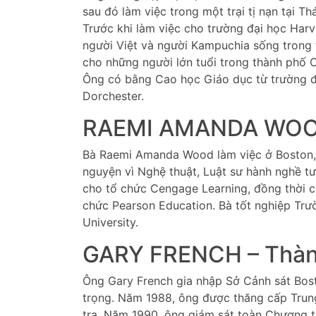
sau đó làm việc trong một trại tị nạn tại Thá
Trước khi làm việc cho trường đại học Harva
người Việt và người Kampuchia sống trong
cho những người lớn tuổi trong thành phố 
Ông có bằng Cao học Giáo dục từ trường đ
Dorchester.
RAEMI AMANDA WOOD
Bà Raemi Amanda Wood làm việc ở Boston, M
nguyện vì Nghệ thuật, Luật sư hành nghề tư 
cho tổ chức Cengage Learning, đồng thời cũ
chức Pearson Education. Bà tốt nghiệp Tr
University.
GARY FRENCH – Thàn
Ông Gary French gia nhập Sở Cảnh sát Bos
trọng. Năm 1988, ông được thăng cấp Trung
tra. Năm 1990, ông giám sát toàn Chương t