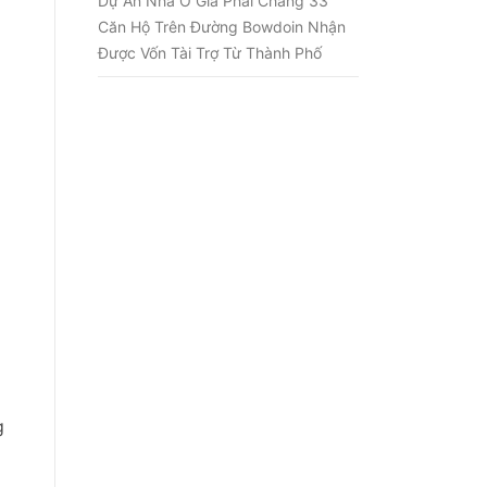
Dự Án Nhà Ở Giá Phải Chăng 33
Căn Hộ Trên Đường Bowdoin Nhận
Được Vốn Tài Trợ Từ Thành Phố
g