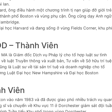
i lan.
rd, ông điều hành một chương trình tị nạn giúp đỡ giới trẻ
 thành phố Boston và vùng phụ cận. Ông cũng dạy Anh ngữ
Cambridge.
ại học Harvard và đang sống ở vùng Fields Corner, khu ph
 – Thành Viên
A là Giám đốc Dịch vụ Pháp lý cho tổ hợp luật sư tình
về luật Truyền thông và xuất bản, Tư vấn về Sở hữu trí tuệ
ng là Luật sư về tài sản trí tuệ và doanh nghiệp cho tổ
ường Luật Đại học New Hampshire và Đại học Boston
h Viên
ton vào năm 1983 và đã được giao phó nhiều trách vụ qua
 sĩ và chuyển về Khu vực 11 ở Dorchester giám sát đội tuầ
rình Tuần tiểu Khu phố trong vùng Dorchester.