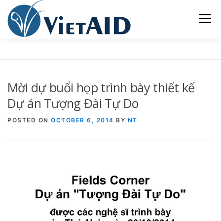
Skip
to
Menu
content
VỀ VIETAID
CÁC CHƯƠNG TRÌNH
NHÀ Ở
Mời dự buổi họp trình bày thiết kế
TRUNG TÂM CỘNG ĐỒNG
SINH HOẠT
Dự án Tượng Đài Tự Do
POSTED ON
OCTOBER 6, 2014
BY
NT
THAM GIA
ENGLISH