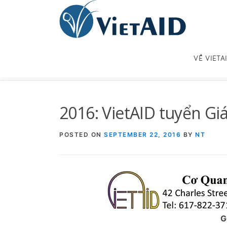
Skip
to
content
VỀ VIETA
2016: VietAID tuyển Gi
POSTED ON
SEPTEMBER 22, 2016
BY
NT
G