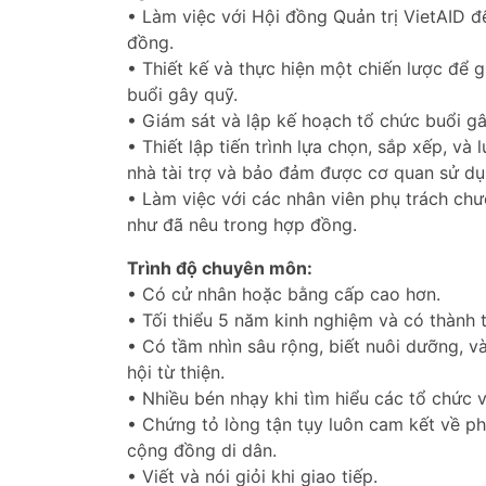
• Làm việc với Hội đồng Quản trị VietAID đ
đồng.
• Thiết kế và thực hiện một chiến lược để 
buổi gây quỹ.
• Giám sát và lập kế hoạch tổ chức buổi g
• Thiết lập tiến trình lựa chọn, sắp xếp, v
nhà tài trợ và bảo đảm được cơ quan sử dụn
• Làm việc với các nhân viên phụ trách chư
như đã nêu trong hợp đồng.
Trình độ chuyên môn:
• Có cử nhân hoặc bằng cấp cao hơn.
• Tối thiểu 5 năm kinh nghiệm và có thành 
• Có tầm nhìn sâu rộng, biết nuôi dưỡng, v
hội từ thiện.
• Nhiều bén nhạy khi tìm hiểu các tổ chức v
• Chứng tỏ lòng tận tụy luôn cam kết về ph
cộng đồng di dân.
• Viết và nói giỏi khi giao tiếp.