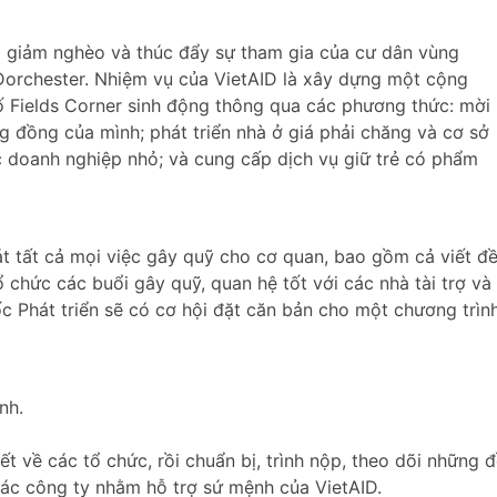
m giảm nghèo và thúc đẩy sự tham gia của cư dân vùng
 Dorchester. Nhiệm vụ của VietAID là xây dựng một cộng
 Fields Corner sinh động thông qua các phương thức: mời
 đồng của mình; phát triển nhà ở giá phải chăng và cơ sở
c doanh nghiệp nhỏ; và cung cấp dịch vụ giữ trẻ có phẩm
t tất cả mọi việc gây quỹ cho cơ quan, bao gồm cả viết đ
tổ chức các buổi gây quỹ, quan hệ tốt với các nhà tài trợ và
c Phát triển sẽ có cơ hội đặt căn bản cho một chương trìn
nh.
t về các tổ chức, rồi chuẩn bị, trình nộp, theo dõi những 
 các công ty nhằm hỗ trợ sứ mệnh của VietAID.