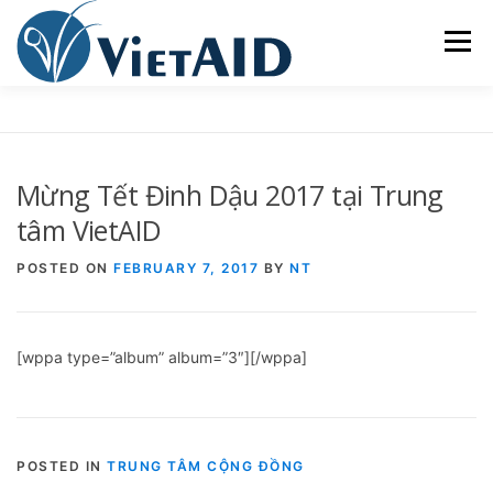
Skip
to
Menu
content
VỀ VIETAID
CÁC CHƯƠNG TRÌNH
NHÀ Ở
Mừng Tết Đinh Dậu 2017 tại Trung
TRUNG TÂM CỘNG ĐỒNG
SINH HOẠT
tâm VietAID
POSTED ON
FEBRUARY 7, 2017
BY
NT
THAM GIA
ENGLISH
[wppa type=”album” album=”3″][/wppa]
POSTED IN
TRUNG TÂM CỘNG ĐỒNG