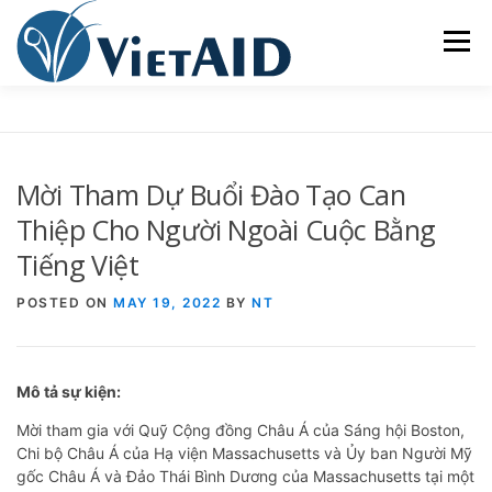
Skip
to
Menu
content
VỀ VIETAID
CÁC CHƯƠNG TRÌNH
NHÀ Ở
Mời Tham Dự Buổi Đào Tạo Can
TRUNG TÂM CỘNG ĐỒNG
SINH HOẠT
Thiệp Cho Người Ngoài Cuộc Bằng
Tiếng Việt
THAM GIA
ENGLISH
POSTED ON
MAY 19, 2022
BY
NT
Mô tả sự kiện:
Mời tham gia với Quỹ Cộng đồng Châu Á của Sáng hội Boston,
Chi bộ Châu Á của Hạ viện Massachusetts và Ủy ban Người Mỹ
gốc Châu Á và Đảo Thái Bình Dương của Massachusetts tại một