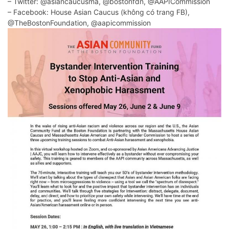
– Twitter: @asiancaucusma, @bostonfdn, @AAPICommission
– Facebook: House Asian Caucus (không có trang FB),
@TheBostonFoundation, @aapicommission