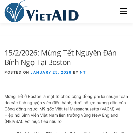
Skip
to
Menu
content
VIETAID
CÁC CHƯƠNG TRÌNH
NHÀ Ở
15/2/2026: Mừng Tết Nguyên Đán
TRUNG TÂM CỘNG ĐỒNG
SINH HOẠT
Bính Ngọ Tại Boston
POSTED ON
JANUARY 25, 2026
BY
NT
THAM GIA
ENGLISH
Mừng Tết ở Boston là một tổ chức cộng đồng phi lợi nhuận toàn
do các tình nguyện viên điều hành, dưới nỗ lực hướng dẫn của
Cộng đồng người Mỹ gốc Việt tại Massachusetts (VACM) và
Hiệp hội Sinh viên Việt Nam liên trường vùng New England
(NEIVSA). Với mục tiêu nêu rõ: