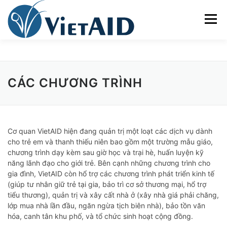
Skip
to
Menu
content
VỀ VIETAID
CÁC CHƯƠNG TRÌNH
NHÀ Ở
CÁC CHƯƠNG TRÌNH
TRUNG TÂM CỘNG ĐỒNG
SINH HOẠT
Cơ quan VietAID hiện đang quản trị một loạt các dịch vụ dành
THAM GIA
ENGLISH
cho trẻ em và thanh thiếu niên bao gồm một trường mẫu giáo,
chương trình dạy kèm sau giờ học và trại hè, huấn luyện kỹ
năng lãnh đạo cho giới trẻ. Bên cạnh những chương trình cho
gia đình, VietAID còn hổ trợ các chương trình phát triển kinh tế
(giúp tư nhân giữ trẻ tại gia, bảo trì cơ sở thương mại, hổ trợ
tiểu thương), quản trị và xây cất nhà ở (xây nhà giá phải chăng,
lớp mua nhà lần đầu, ngăn ngừa tịch biên nhà), bảo tồn văn
hóa, canh tân khu phố, và tổ chức sinh hoạt cộng đồng.