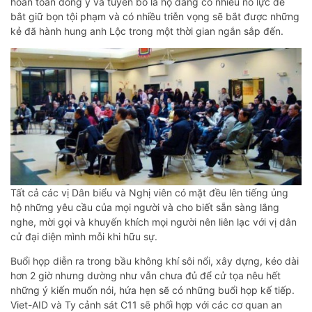
hoàn toàn đống ý và tuyên bố là họ đang có nhiều nổ lực để
bắt giữ bọn tội phạm và có nhiều triễn vọng sẽ bắt được những
kẻ đã hành hung anh Lộc trong một thời gian ngắn sắp đến.
Tất cả các vị Dân biểu và Nghị viên có mặt đều lên tiếng ủng
hộ những yêu cầu của mọi người và cho biết sẵn sàng lắng
nghe, mời gọi và khuyến khích mọi người nên liên lạc với vị dân
cử đại diện mình mỗi khi hữu sự.
Buổi họp diễn ra trong bầu không khí sôi nổi, xây dựng, kéo dài
hơn 2 giờ nhưng dường như vẫn chưa đủ để cử tọa nêu hết
những ý kiến muốn nói, hứa hẹn sẽ có những buổi họp kế tiếp.
Viet-AID và Ty cảnh sát C11 sẽ phối hợp với các cơ quan an