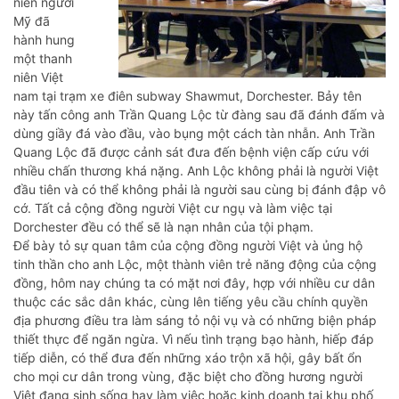
niên người
Mỹ đã
hành hung
một thanh
niên Việt
nam tại trạm xe điên subway Shawmut, Dorchester. Bảy tên
này tấn công anh Trần Quang Lộc từ đàng sau đã đánh đấm và
dùng giầy đá vào đầu, vào bụng một cách tàn nhẫn. Anh Trần
Quang Lộc đã được cảnh sát đưa đến bệnh viện cấp cứu với
nhiều chấn thương khá nặng. Anh Lộc không phải là người Việt
đầu tiên và có thể không phải là người sau cùng bị đánh đập vô
cớ. Tất cả cộng đồng người Việt cư ngụ và làm việc tại
Dorchester đều có thể sẽ là nạn nhân của tội phạm.
Để bày tỏ sự quan tâm của cộng đồng người Việt và ủng hộ
tinh thần cho anh Lộc, một thành viên trẻ năng động của cộng
đồng, hôm nay chúng ta có mặt nơi đây, hợp với nhiều cư dân
thuộc các sắc dân khác, cùng lên tiếng yêu cầu chính quyền
địa phương điều tra làm sáng tỏ nội vụ và có những biện pháp
thiết thực để ngăn ngừa. Vì nếu tình trạng bạo hành, hiếp đáp
tiếp diễn, có thể đưa đến những xáo trộn xã hội, gây bất ổn
cho mọi cư dân trong vùng, đặc biệt cho đồng hương người
Việt đang sinh sống hay làm việc hoặc kinh doanh tại khu phố