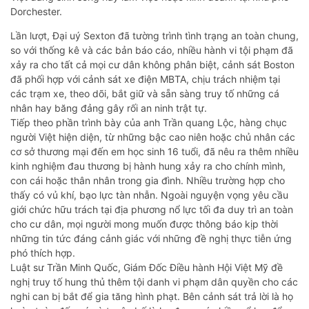
Dorchester.
Lần lượt, Đại uý Sexton đã tường trình tình trạng an toàn chung,
so với thống kê và các bản báo cáo, nhiều hành vi tội phạm đã
xảy ra cho tất cả mọi cư dân không phân biệt, cảnh sát Boston
đã phối hợp với cảnh sát xe điện MBTA, chịu trách nhiệm tại
các trạm xe, theo dõi, bắt giữ và sẵn sàng truy tố những cá
nhân hay băng đảng gây rối an ninh trật tự.
Tiếp theo phần trình bày của anh Trần quang Lộc, hàng chục
người Việt hiện diện, từ những bậc cao niên hoặc chủ nhân các
cơ sở thương mại đến em học sinh 16 tuổi, đã nêu ra thêm nhiều
kinh nghiệm đau thương bị hành hung xảy ra cho chính mình,
con cái hoặc thân nhân trong gia đình. Nhiều trường hợp cho
thấy có vủ khí, bạo lực tàn nhẫn. Ngoài nguyện vọng yêu cầu
giới chức hữu trách tại địa phương nổ lực tối đa duy trì an toàn
cho cư dân, mọi người mong muốn được thông báo kịp thời
những tin tức đáng cảnh giác với những đề nghị thực tiễn ứng
phó thích hợp.
Luật sư Trần Minh Quốc, Giám Đốc Điều hành Hội Việt Mỹ đề
nghị truy tố hung thủ thêm tội danh vi phạm dân quyền cho các
nghi can bị bắt để gia tăng hình phạt. Bên cảnh sát trả lời là họ