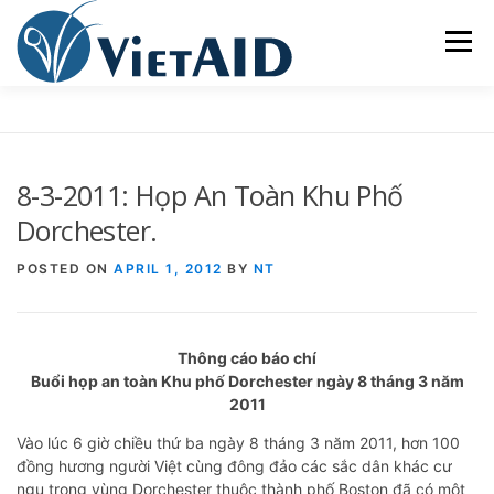
Skip
to
Menu
content
VỀ VIETAID
CÁC CHƯƠNG TRÌNH
GIA CƯ
8-3-2011: Họp An Toàn Khu Phố
TRUNG TÂM CỘNG ĐỒNG
SINH HOẠT
Dorchester.
POSTED ON
APRIL 1, 2012
BY
NT
THAM GIA
ENGLISH
Thông cáo báo chí
Buổi họp an toàn Khu phố Dorchester ngày 8 tháng 3 năm
2011
Vào lúc 6 giờ chiều thứ ba ngày 8 tháng 3 năm 2011, hơn 100
đồng hương người Việt cùng đông đảo các sắc dân khác cư
ngụ trong vùng Dorchester thuộc thành phố Boston đã có một