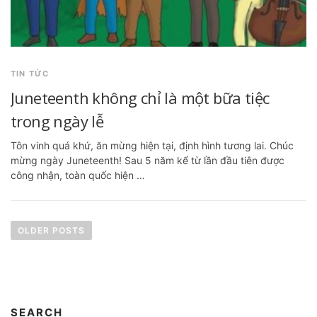
TIN TỨC
Juneteenth không chỉ là một bữa tiệc
trong ngày lễ
Tôn vinh quá khứ, ăn mừng hiện tại, định hình tương lai. Chúc
mừng ngày Juneteenth! Sau 5 năm kể từ lần đầu tiên được
công nhận, toàn quốc hiện …
P
o
OLDER POSTS
s
t
s
SEARCH