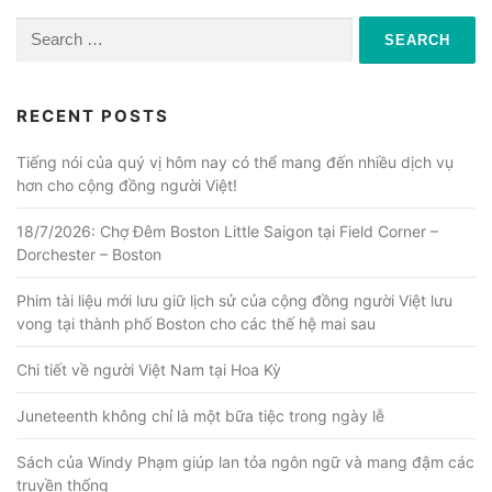
n
a
Search
for:
v
i
RECENT POSTS
g
a
Tiếng nói của quý vị hôm nay có thể mang đến nhiều dịch vụ
hơn cho cộng đồng người Việt!
t
i
18/7/2026: Chợ Đêm Boston Little Saigon tại Field Corner –
o
Dorchester – Boston
n
Phim tài liệu mới lưu giữ lịch sử của cộng đồng người Việt lưu
vong tại thành phố Boston cho các thế hệ mai sau
Chi tiết về người Việt Nam tại Hoa Kỳ
Juneteenth không chỉ là một bữa tiệc trong ngày lễ
Sách của Windy Phạm giúp lan tỏa ngôn ngữ và mang đậm các
truyền thống