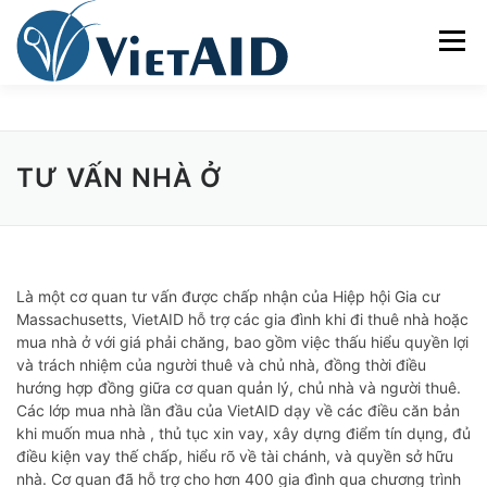
Skip
to
Menu
content
VỀ VIETAID
CÁC CHƯƠNG TRÌNH
NHÀ Ở
TƯ VẤN NHÀ Ở
TRUNG TÂM CỘNG ĐỒNG
SINH HOẠT
THAM GIA
ENGLISH
Là một cơ quan tư vấn được chấp nhận của Hiệp hội Gia cư
Massachusetts, VietAID hỗ trợ các gia đình khi đi thuê nhà hoặc
mua nhà ở với giá phải chăng, bao gồm việc thấu hiểu quyền lợi
và trách nhiệm của người thuê và chủ nhà, đồng thời điều
hướng hợp đồng giữa cơ quan quản lý, chủ nhà và người thuê.
Các lớp mua nhà lần đầu của VietAID dạy về các điều căn bản
khi muốn mua nhà , thủ tục xin vay, xây dựng điểm tín dụng, đủ
điều kiện vay thế chấp, hiểu rõ về tài chánh, và quyền sở hữu
nhà. Cơ quan đã hỗ trợ cho hơn 400 gia đình qua chương trình