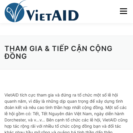
Skip
to
Menu
content
VỀ VIETAID
CÁC CHƯƠNG TRÌNH
NHÀ Ở
THAM GIA & TIẾP CẬN CỘNG
ĐỒNG
TRUNG TÂM CỘNG ĐỒNG
SINH HOẠT
THAM GIA
ENGLISH
VietAID tích cực tham gia và đứng ra tổ chức một số lễ hội
quanh năm, vì đây là những dịp quan trọng để xây dựng tình
đoàn kết và nêu cao tinh thần hợp nhất cộng đồng. Một số các
lễ hội gồm có: Tết, Tết Nguyên đán Việt Nam, ngày diễn hành
Dorchester, và v…v… Bên cạnh tổ chức các lễ hội, VietAID cũng
hợp tác rộng rãi với nhiều tổ chức cộng đồng bạn và đối tác
khác nhau hầu mở rộng và quảng bá tinh thần dấn thân.