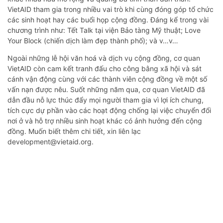
VietAID tham gia trong nhiều vai trò khi cùng đóng góp tổ chức
các sinh hoạt hay các buổi họp cộng đồng. Đáng kể trong vài
chương trình như: Tết Talk tại viện Bảo tàng Mỹ thuật; Love
Your Block (chiến dịch làm đẹp thành phố); và v…v…
Ngoài những lễ hội văn hoá và dịch vụ cộng đồng, cơ quan
VietAID còn cam kết tranh đấu cho công bằng xã hội và sát
cánh vận động cùng với các thành viên cộng đồng về một số
vấn nạn được nêu. Suốt những năm qua, cơ quan VietAID đã
dẫn đầu nỗ lực thúc đẩy mọi người tham gia vì lợi ích chung,
tích cực dự phần vào các hoạt động chống lại việc chuyển đổi
nơi ở và hỗ trợ nhiều sinh hoạt khác có ảnh hưởng đến cộng
đồng. Muốn biết thêm chi tiết, xin liên lạc
development@vietaid.org.