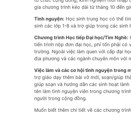
tổ chức cộng đồng; kinh nghiệm mới nhập cư
gia chương trình kéo dài từ tháng 10 đến gi
Tình nguyện:
Học sinh trung học có thể tì
sinh các lớp 1-8 và trợ giúp trong các sin
Chương trình Học tiếp Đại học/Tìm Nghề:
H
tiến trình nộp đơn đại học, phí tổn phải c
trường. Ngoài việc làm quen với cấp đại họ
địa phương và các ngành chuyên môn với m
Việc làm và các cơ hội tình nguyện trong 
trợ giáo dạy thêm bài vở mới, soạn/giúp th
giúp soạn và hướng dẫn các sinh hoạt lành
tên làm tình nguyện viên trong chương trìn
người trong cộng đồng.
Muốn biết thêm chi tiết về các chương trình 