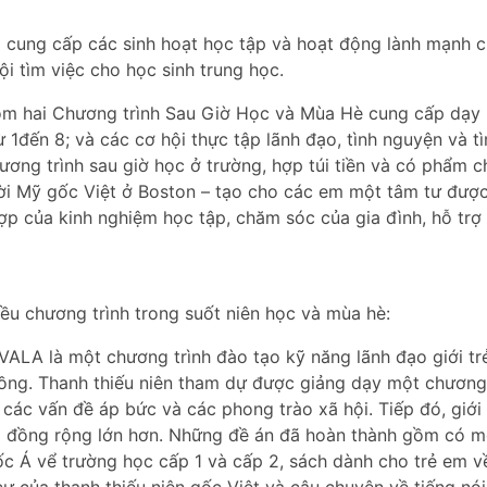
cung cấp các sinh hoạt học tập và hoạt động lành mạnh cho
ội tìm việc cho học sinh trung học.
m hai Chương trình Sau Giờ Học và Mùa Hè cung cấp dạy k
1đến 8; và các cơ hội thực tập lãnh đạo, tình nguyện và tìm
ơng trình sau giờ học ở trường, hợp túi tiền và có phẩm ch
ời Mỹ gốc Việt ở Boston – tạo cho các em một tâm tư được 
p của kinh nghiệm học tập, chăm sóc của gia đình, hỗ trợ
iều chương trình trong suốt niên học và mùa hè:
VALA là một chương trình đào tạo kỹ năng lãnh đạo giới t
đồng. Thanh thiếu niên tham dự được giảng dạy một chương
các vấn đề áp bức và các phong trào xã hội. Tiếp đó, giới
 đồng rộng lớn hơn. Những đề án đã hoàn thành gồm có mộ
ốc Á vể trường học cấp 1 và cấp 2, sách dành cho trẻ em v