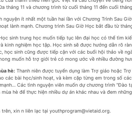
 của thanh thiếu niên gốc Việt và câu chuyện về tiếng nói 
ữa tháng 11 và chương trình từ cuối tháng 11 đến cuối tháng
nh nguyện ít nhất một tuần hai lần với Chương Trình Sau G
h hoạt lành mạnh. Chương trình Sau Giờ Học bắt đầu từ thán
ọc sinh trung học muốn tiếp tục lên đại học có thể tìm ki
ó và kinh nghiệm học tập. Học sinh sẽ được hướng dẫn rõ rà
c, học sinh cũng được tiếp cận với các buổi hội thảo về n
ong muốn hỗ trợ giới trẻ có mong ước về nhiều đường hướ
mùa hè:
Thanh niên được tuyển dụng làm Trợ giáo hoặc Trợ 
ảo các bài học/sinh hoạt, và kèm cặp từng em trong số các
 mạnh… Các tình nguyện viên muốn dự chương trình “Đào tạo
h mùa hè để thực hiện nhiều dự án khác nhau và đem những 
trên, xin n liên lạc tại youthprogram@vietaid.org.