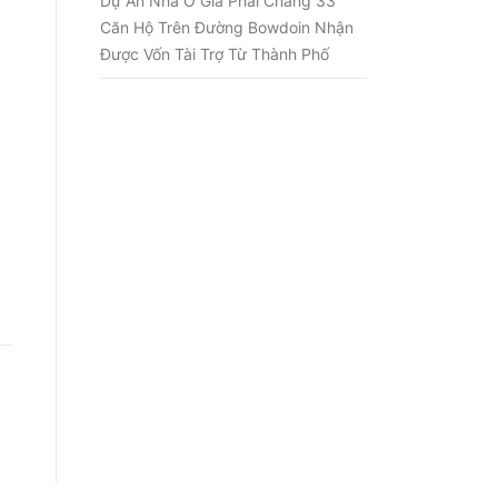
Dự Án Nhà Ở Giá Phải Chăng 33
Căn Hộ Trên Đường Bowdoin Nhận
Được Vốn Tài Trợ Từ Thành Phố