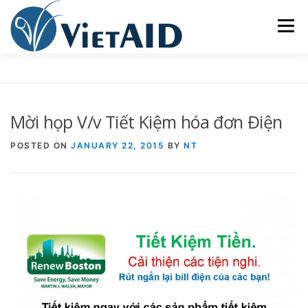
Skip
to
Menu
content
VỀ VIETAID
CÁC CHƯƠNG TRÌNH
NHÀ Ở
Mời họp V/v Tiết Kiệm hóa đơn Điện
TRUNG TÂM CỘNG ĐỒNG
SINH HOẠT
POSTED ON
JANUARY 22, 2015
BY
NT
THAM GIA
ENGLISH