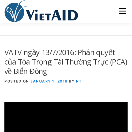
Skip
to
Menu
content
VỀ VIETAID
CÁC CHƯƠNG TRÌNH
NHÀ Ở
VATV ngày 13/7/2016: Phán quyết
TRUNG TÂM CỘNG ĐỒNG
SINH HOẠT
của Tòa Trọng Tài Thường Trực (PCA)
về Biển Đông
THAM GIA
ENGLISH
POSTED ON
JANUARY 1, 2016
BY
NT