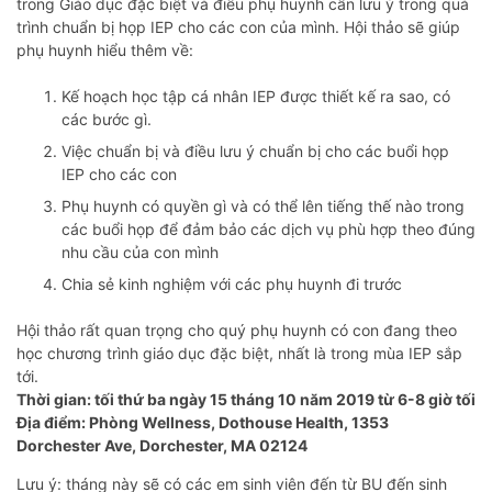
trong Giáo dục đặc biệt và điều phụ huynh cần lưu ý trong quá
trình chuẩn bị họp IEP cho các con của mình. Hội thảo sẽ giúp
phụ huynh hiểu thêm về:
Kế hoạch học tập cá nhân IEP được thiết kế ra sao, có
các bước gì.
Việc chuẩn bị và điều lưu ý chuẩn bị cho các buổi họp
IEP cho các con
Phụ huynh có quyền gì và có thể lên tiếng thế nào trong
các buổi họp để đảm bảo các dịch vụ phù hợp theo đúng
nhu cầu của con mình
Chia sẻ kinh nghiệm với các phụ huynh đi trước
Hội thảo rất quan trọng cho quý phụ huynh có con đang theo
học chương trình giáo dục đặc biệt, nhất là trong mùa IEP sắp
tới.
Thời gian: tối thứ ba ngày 15 tháng 10 năm 2019 từ 6-8 giờ tối
Địa điểm: Phòng Wellness, Dothouse Health, 1353
Dorchester Ave, Dorchester, MA 02124
Lưu ý: tháng này sẽ có các em sinh viên đến từ BU đến sinh