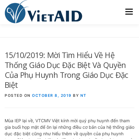
Skip
to
Menu
content
VỀ VIETAID
CÁC CHƯƠNG TRÌNH
NHÀ Ở
15/10/2019: Mời Tìm Hiểu Về Hệ
TRUNG TÂM CỘNG ĐỒNG
SINH HOẠT
Thống Giáo Dục Đặc Biệt Và Quyền
Của Phụ Huynh Trong Giáo Dục Đặc
Biệt
THAM GIA
ENGLISH
POSTED ON
OCTOBER 8, 2019
BY
NT
Mùa IEP lại về, VTCMV Việt kính mời quý phụ huynh đến tham
gia buổi họp mặt để ôn lại những điều cơ bản của hệ thống giáo
dục đặc biệt cũng như hiểu thêm về quyền của phụ huynh