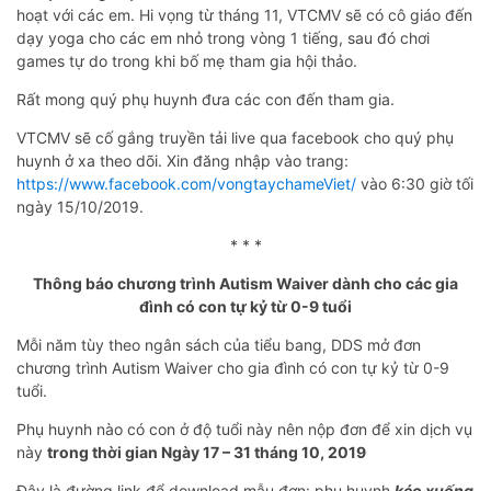
hoạt với các em. Hi vọng từ tháng 11, VTCMV sẽ có cô giáo đến
dạy yoga cho các em nhỏ trong vòng 1 tiếng, sau đó chơi
games tự do trong khi bố mẹ tham gia hội thảo.
Rất mong quý phụ huynh đưa các con đến tham gia.
VTCMV sẽ cố gắng truyền tải live qua facebook cho quý phụ
huynh ở xa theo dõi. Xin đăng nhập vào trang:
https://www.facebook.com/vongtaychameViet/
vào 6:30 giờ tối
ngày 15/10/2019.
* * *
Thông báo chương trình Autism Waiver dành cho các gia
đình có con tự kỷ từ 0-9 tuổi
Mỗi năm tùy theo ngân sách của tiểu bang, DDS mở đơn
chương trình Autism Waiver cho gia đình có con tự kỷ từ 0-9
tuổi.
Phụ huynh nào có con ở độ tuổi này nên nộp đơn để xin dịch vụ
này
trong thời gian Ngày 17 – 31 tháng 10, 2019
Đây là đường link để download mẫu đơn: phụ huynh
kéo xuống