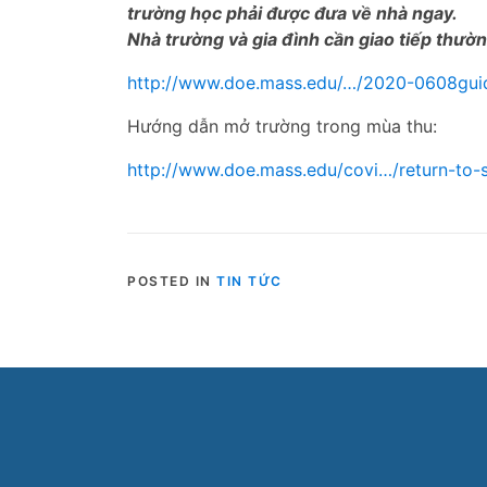
trường học phải được đưa về nhà ngay.
Nhà trường và gia đình cần giao tiếp thườ
http://www.doe.mass.edu/…/2020-0608g
Hướng dẫn mở trường trong mùa thu:
http://www.doe.mass.edu/covi…/return-to-
POSTED IN
TIN TỨC