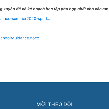
ng xuyên để có kế hoạch học tập phù hợp nhất cho các em
uidance-summer2020-sped…
school/guidance.docx
MỜI THEO DÕI