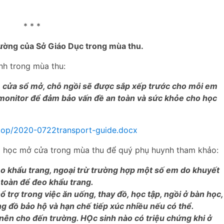
* * *
ường của Sở Giáo Dục trong mùa thu.
nh trong mùa thu:
, cửa sổ mở, chỗ ngồi sẽ được sắp xếp trước cho mỗi em
 monitor để đảm bảo vấn đề an toàn và sức khỏe cho học
top/2020-0722transport-guide.docx
 học mở cửa trong mùa thu để quý phụ huynh tham khảo:
đeo khẩu trang, ngoại trừ trường hợp một số em do khuyết
 toàn để đeo khẩu trang.
ổ trợ trong việc ăn uống, thay đồ, học tập, ngồi ở bàn học,
g đồ bảo hộ và hạn chế tiếp xúc nhiều nếu có thể.
ên cho đến trường. HỌc sinh nào có triệu chứng khi ở