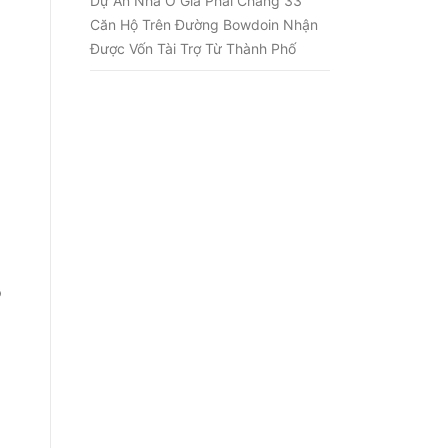
Dự Án Nhà Ở Giá Phải Chăng 33
Căn Hộ Trên Đường Bowdoin Nhận
Được Vốn Tài Trợ Từ Thành Phố
o