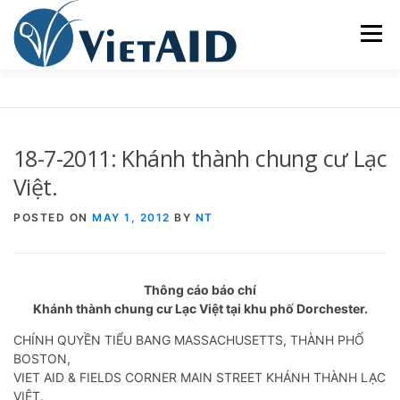
Skip
to
Menu
content
VỀ VIETAID
CÁC CHƯƠNG TRÌNH
NHÀ Ở
18-7-2011: Khánh thành chung cư Lạc
TRUNG TÂM CỘNG ĐỒNG
SINH HOẠT
Việt.
POSTED ON
MAY 1, 2012
BY
NT
THAM GIA
ENGLISH
Thông cáo báo chí
Khánh thành chung cư Lạc Việt tại khu phố Dorchester.
CHÍNH QUYỀN TIỂU BANG MASSACHUSETTS, THÀNH PHỐ
BOSTON,
VIET AID & FIELDS CORNER MAIN STREET KHÁNH THÀNH LẠC
VIỆT.