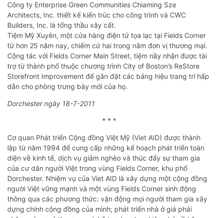
Công ty Enterprise Green Communities Chiaming Sze
Architects, Inc. thiết kế kiến trúc cho công trình và CWC
Builders, Inc. là tổng thầu xây cất.
Tiệm Mỹ Xuyên, một cửa hàng điện tử tọa lạc tại Fields Corner
từ hơn 25 năm nay, chiếm cứ hai trong năm đơn vị thương mại.
Cộng tác với Fields Corner Main Street, tiệm nầy nhận được tài
trợ từ thành phố thuộc chương trình City of Boston’s ReStore
Storefront Improvement để gắn đặt các bảng hiệu trang trí hấp
dẫn cho phòng trưng bày mới của họ.
Dorchester ngày 18-7-2011
* * *
Cơ quan Phát triển Cộng đồng Việt Mỹ (Viet AID) được thành
lập từ năm 1994 để cung cấp những kế hoạch phát triển toàn
diện về kinh tế, dịch vụ giảm nghèo và thúc đẩy sự tham gia
của cư dân người Việt trong vùng Fields Corner, khu phố
Dorchester. Nhiệm vụ của Viet AID là xây dựng một cộng đồng
người Việt vững mạnh và một vùng Fields Corner sinh động
thông qua các phương thức: vận động mọi người tham gia xây
dựng chính cộng đồng của mình; phát triển nhà ở giá phải