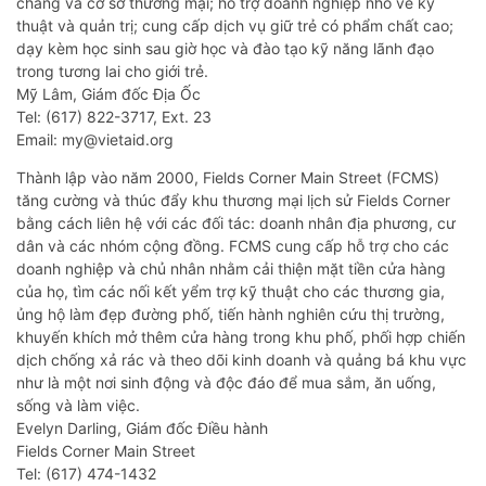
chăng và cơ sở thương mại; hỗ trợ doanh nghiệp nhỏ về kỹ
thuật và quản trị; cung cấp dịch vụ giữ trẻ có phẩm chất cao;
dạy kèm học sinh sau giờ học và đào tạo kỹ năng lãnh đạo
trong tương lai cho giới trẻ.
Mỹ Lâm, Giám đốc Địa Ốc
Tel: (617) 822-3717, Ext. 23
Email: my@vietaid.org
Thành lập vào năm 2000, Fields Corner Main Street (FCMS)
tăng cường và thúc đẩy khu thương mại lịch sử Fields Corner
bằng cách liên hệ với các đối tác: doanh nhân địa phương, cư
dân và các nhóm cộng đồng. FCMS cung cấp hỗ trợ cho các
doanh nghiệp và chủ nhân nhằm cải thiện mặt tiền cửa hàng
của họ, tìm các nối kết yểm trợ kỹ thuật cho các thương gia,
ủng hộ làm đẹp đường phố, tiến hành nghiên cứu thị trường,
khuyến khích mở thêm cửa hàng trong khu phố, phối hợp chiến
dịch chống xả rác và theo dõi kinh doanh và quảng bá khu vực
như là một nơi sinh động và độc đáo để mua sắm, ăn uống,
sống và làm việc.
Evelyn Darling, Giám đốc Điều hành
Fields Corner Main Street
Tel: (617) 474-1432