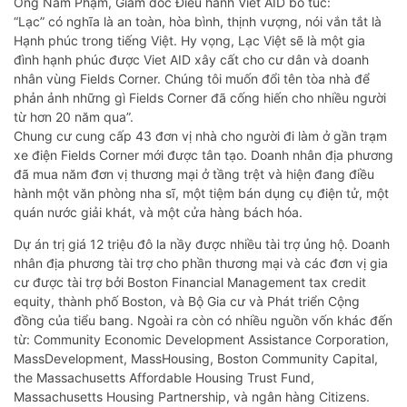
Ông Nam Phạm, Giám đốc Điều hành Viet AID bổ túc:
“Lạc” có nghĩa là an toàn, hòa bình, thịnh vượng, nói vắn tắt là
Hạnh phúc trong tiếng Việt. Hy vọng, Lạc Việt sẽ là một gia
đình hạnh phúc được Viet AID xây cất cho cư dân và doanh
nhân vùng Fields Corner. Chúng tôi muốn đổi tên tòa nhà để
phản ảnh những gì Fields Corner đã cống hiến cho nhiều người
từ hơn 20 năm qua”.
Chung cư cung cấp 43 đơn vị nhà cho người đi làm ở gần trạm
xe điện Fields Corner mới được tân tạo. Doanh nhân địa phương
đã mua năm đơn vị thương mại ở tầng trệt và hiện đang điều
hành một văn phòng nha sĩ, một tiệm bán dụng cụ điện tử, một
quán nước giải khát, và một cửa hàng bách hóa.
Dự án trị giá 12 triệu đô la nầy được nhiều tài trợ ủng hộ. Doanh
nhân địa phương tài trợ cho phần thương mại và các đơn vị gia
cư được tài trợ bởi Boston Financial Management tax credit
equity, thành phố Boston, và Bộ Gia cư và Phát triển Cộng
đồng của tiểu bang. Ngoài ra còn có nhiều nguồn vốn khác đến
từ: Community Economic Development Assistance Corporation,
MassDevelopment, MassHousing, Boston Community Capital,
the Massachusetts Affordable Housing Trust Fund,
Massachusetts Housing Partnership, và ngân hàng Citizens.