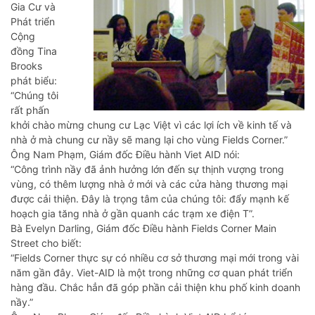
Gia Cư và
Phát triển
Cộng
đồng Tina
Brooks
phát biểu:
“Chúng tôi
rất phấn
khởi chào mừng chung cư Lạc Việt vì các lợi ích về kinh tế và
nhà ở mà chung cư nầy sẽ mang lại cho vùng Fields Corner.”
Ông Nam Phạm, Giám đốc Điều hành Viet AID nói:
“Công trình nầy đã ảnh hưởng lớn đến sự thịnh vượng trong
vùng, có thêm lượng nhà ở mới và các cửa hàng thương mại
được cải thiện. Đây là trọng tâm của chúng tôi: đẩy mạnh kế
hoạch gia tăng nhà ở gần quanh các trạm xe điện T”.
Bà Evelyn Darling, Giám đốc Điều hành Fields Corner Main
Street cho biết:
“Fields Corner thực sự có nhiều cơ sở thương mại mới trong vài
năm gần đây. Viet-AID là một trong những cơ quan phát triển
hàng đầu. Chắc hẳn đã góp phần cải thiện khu phố kinh doanh
nầy.”