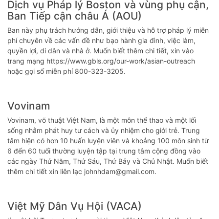
Dịch vụ Pháp lý Boston và vùng phụ cận,
Ban Tiếp cận châu Á (AOU)
Ban này phụ trách hướng dẫn, giới thiệu và hỗ trợ pháp lý miễn
phí chuyên về các vấn đề như bạo hành gia đình, việc làm,
quyền lợi, di dân và nhà ở. Muốn biết thêm chi tiết, xin vào
trang mạng https://www.gbls.org/our-work/asian-outreach
hoặc gọi số miễn phí 800-323-3205.
Vovinam
Vovinam, võ thuật Việt Nam, là một môn thể thao và một lối
sống nhằm phát huy tư cách và ủy nhiệm cho giới trẻ. Trung
tâm hiện có hơn 10 huấn luyện viên và khoảng 100 môn sinh từ
6 đến 60 tuổi thường luyện tập tại trung tâm cộng đồng vào
các ngày Thứ Năm, Thứ Sáu, Thứ Bảy và Chủ Nhật. Muốn biết
thêm chi tiết xin liên lạc johnhdam@gmail.com.
Việt Mỹ Dân Vụ Hội (VACA)