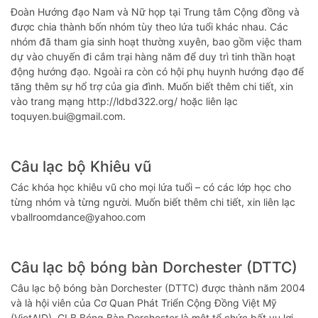
Đoàn Hướng đạo Nam và Nữ họp tại Trung tâm Cộng đồng và
được chia thành bốn nhóm tùy theo lứa tuổi khác nhau. Các
nhóm đã tham gia sinh hoạt thường xuyên, bao gồm việc tham
dự vào chuyến đi cắm trại hàng năm để duy trì tinh thần hoạt
động hướng đạo. Ngoài ra còn có hội phụ huynh hướng đạo để
tăng thêm sự hổ trợ của gia đình. Muốn biết thêm chi tiết, xin
vào trang mạng http://ldbd322.org/ hoặc liên lạc
toquyen.bui@gmail.com.
Câu lạc bộ Khiêu vũ
Các khóa học khiêu vũ cho mọi lứa tuổi – có các lớp học cho
từng nhóm và từng người. Muốn biết thêm chi tiết, xin liên lạc
vballroomdance@yahoo.com
Câu lạc bộ bóng bàn Dorchester (DTTC)
Câu lạc bộ bóng bàn Dorchester (DTTC) được thành năm 2004
và là hội viên của Cơ Quan Phát Triển Cộng Đồng Việt Mỹ
(VietAID). CLB Bóng Bàn Dorchester là một tổ chức bất vụ lợi.