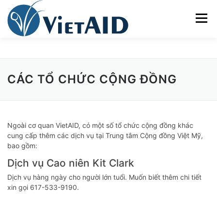
Skip
to
Menu
content
VỀ VIETAID
CÁC CHƯƠNG TRÌNH
NHÀ Ở
CÁC TỔ CHỨC CỘNG ĐỒNG
TRUNG TÂM CỘNG ĐỒNG
SINH HOẠT
Ngoài cơ quan VietAID, có một số tổ chức cộng đồng khác
THAM GIA
ENGLISH
cung cấp thêm các dịch vụ tại Trung tâm Cộng đồng Việt Mỹ,
bao gồm:
Dịch vụ Cao niên Kit Clark
Dịch vụ hàng ngày cho người lớn tuổi. Muốn biết thêm chi tiết
xin gọi 617-533-9190.