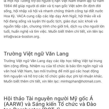
là một hội Tương trợ do người tị nạn Việt Nam thành lập từ năm
1984 để giúp người di dân và tị nạn gốc Việt sớm ổn định đời
sống, hội nhập xã hội và nhanh chóng thành công tại đất nước
Hoa Kỳ. VACA cung cấp các lớp dạy Anh Ngữ, hội thảo về xã
hội đang sống và luyện thi quốc tịch, giáo dục sức khoẻ và
nguồn tiếp cận, chương trình cho giới trẻ, dịch vụ cho người lớn
tuổi, huấn nghệ và tìm việc. Muốn biết thêm chi tiết, xin liên lạc
info@vaca-boston.org.
Trường Việt ngữ Văn Lang
Trường Việt ngữ Văn Lang dạy các lớp học tiếng Việt tại trung
tâm cộng đồng. Nhiệm vụ của tổ chức là bảo tồn ngôn ngữ và
văn hoá Việt Nam, tạo môi trường để mời gọi các hoạt động
tình nguyện và hỗ trợ các tổ chức giáo dục phi lợi nhuận khác.
Muốn biết thêm chi tiết, xin liên lạc: minhqphan@hotmail.com.
Hội thảo Tài nguyên người Mỹ gốc Á
(AARW) và Sáng kiến Tổ chức và Đào