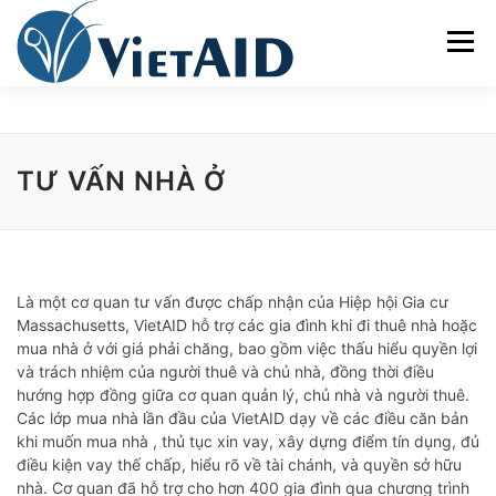
Skip
to
Menu
content
VIETAID
CÁC CHƯƠNG TRÌNH
NHÀ Ở
TƯ VẤN NHÀ Ở
TRUNG TÂM CỘNG ĐỒNG
SINH HOẠT
THAM GIA
ENGLISH
Là một cơ quan tư vấn được chấp nhận của Hiệp hội Gia cư
Massachusetts, VietAID hỗ trợ các gia đình khi đi thuê nhà hoặc
mua nhà ở với giá phải chăng, bao gồm việc thấu hiểu quyền lợi
và trách nhiệm của người thuê và chủ nhà, đồng thời điều
hướng hợp đồng giữa cơ quan quản lý, chủ nhà và người thuê.
Các lớp mua nhà lần đầu của VietAID dạy về các điều căn bản
khi muốn mua nhà , thủ tục xin vay, xây dựng điểm tín dụng, đủ
điều kiện vay thế chấp, hiểu rõ về tài chánh, và quyền sở hữu
nhà. Cơ quan đã hỗ trợ cho hơn 400 gia đình qua chương trình