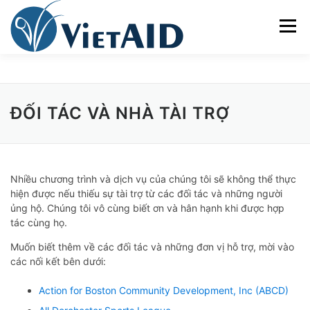
Skip
to
Menu
content
VỀ VIETAID
CÁC CHƯƠNG TRÌNH
NHÀ Ở
ĐỐI TÁC VÀ NHÀ TÀI TRỢ
TRUNG TÂM CỘNG ĐỒNG
SINH HOẠT
Nhiều chương trình và dịch vụ của chúng tôi sẽ không thể thực
THAM GIA
ENGLISH
hiện được nếu thiếu sự tài trợ từ các đối tác và những người
ủng hộ. Chúng tôi vô cùng biết ơn và hân hạnh khi được hợp
tác cùng họ.
Muốn biết thêm về các đối tác và những đơn vị hỗ trợ, mời vào
các nối kết bên dưới:
Action for Boston Community Development, Inc (ABCD)