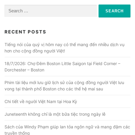
n
a
Search
for:
v
i
RECENT POSTS
g
a
Tiếng nói của quý vị hôm nay có thể mang đến nhiều dịch vụ
hơn cho cộng đồng người Việt!
t
i
18/7/2026: Chợ Đêm Boston Little Saigon tại Field Corner –
o
Dorchester – Boston
n
Phim tài liệu mới lưu giữ lịch sử của cộng đồng người Việt lưu
vong tại thành phố Boston cho các thế hệ mai sau
Chi tiết về người Việt Nam tại Hoa Kỳ
Juneteenth không chỉ là một bữa tiệc trong ngày lễ
Sách của Windy Phạm giúp lan tỏa ngôn ngữ và mang đậm các
truyền thống