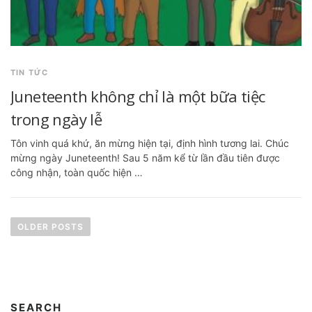
TIN TỨC
Juneteenth không chỉ là một bữa tiệc
trong ngày lễ
Tôn vinh quá khứ, ăn mừng hiện tại, định hình tương lai. Chúc
mừng ngày Juneteenth! Sau 5 năm kể từ lần đầu tiên được
công nhận, toàn quốc hiện …
P
o
OLDER POSTS
s
t
s
SEARCH