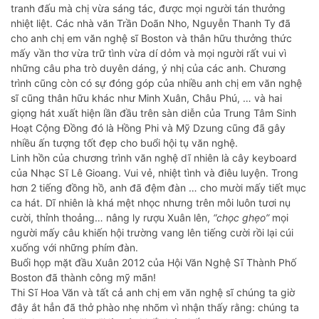
tranh đấu mà chị vừa sáng tác, được mọi người tán thưởng
nhiệt liệt. Các nhà văn Trần Doãn Nho, Nguyễn Thanh Ty đã
cho anh chị em văn nghệ sĩ Boston và thân hữu thưởng thức
mấy vần thơ vừa trữ tình vừa dí dỏm và mọi người rất vui vì
những câu pha trò duyên dáng, ý nhị của các anh. Chương
trình cũng còn có sự đóng góp của nhiều anh chị em văn nghệ
sĩ cũng thân hữu khác như Minh Xuân, Châu Phú, … và hai
giọng hát xuất hiện lần đầu trên sàn diễn của Trung Tâm Sinh
Hoạt Cộng Đồng đó là Hồng Phi và Mỹ Dzung cũng đã gây
nhiều ấn tượng tốt đẹp cho buổi hội tụ văn nghệ.
Linh hồn của chương trình văn nghệ dĩ nhiên là cây keyboard
của Nhạc Sĩ Lê Gioang. Vui vẻ, nhiệt tình và điêu luyện. Trong
hơn 2 tiếng đồng hồ, anh đã đệm đàn … cho mười mấy tiết mục
ca hát. Dĩ nhiên là khá mệt nhọc nhưng trên môi luôn tươi nụ
cười, thỉnh thoảng… nâng ly rượu Xuân lên,
“chọc ghẹo”
mọi
người mấy câu khiến hội trường vang lên tiếng cười rồi lại cúi
xuống với những phím đàn.
Buổi họp mặt đầu Xuân 2012 của Hội Văn Nghệ Sĩ Thành Phố
Boston đã thành công mỹ mãn!
Thi Sĩ Hoa Văn và tất cả anh chị em văn nghệ sĩ chúng ta giờ
đây ắt hẳn đã thở phào nhẹ nhõm vì nhận thấy rằng: chúng ta