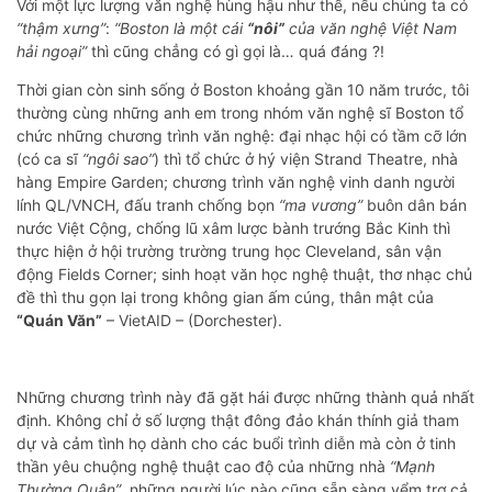
Với một lực lượng văn nghệ hùng hậu như thế, nếu chúng ta có
“thậm xưng”
:
“Boston là một cái
“nôi”
của văn nghệ Việt Nam
hải ngoại”
thì cũng chẳng có gì gọi là… quá đáng ?!
Thời gian còn sinh sống ở Boston khoảng gần 10 năm trước, tôi
thường cùng những anh em trong nhóm văn nghệ sĩ Boston tổ
chức những chương trình văn nghệ: đại nhạc hội có tầm cỡ lớn
(có ca sĩ
“ngôi sao”
) thì tổ chức ở hý viện Strand Theatre, nhà
hàng Empire Garden; chương trình văn nghệ vinh danh người
lính QL/VNCH, đấu tranh chống bọn
“ma vương”
buôn dân bán
nước Việt Cộng, chống lũ xâm lược bành trướng Bắc Kinh thì
thực hiện ở hội trường trường trung học Cleveland, sân vận
động Fields Corner; sinh hoạt văn học nghệ thuật, thơ nhạc chủ
đề thì thu gọn lại trong không gian ấm cúng, thân mật của
“Quán Văn”
– VietAID – (Dorchester).
Những chương trình này đã gặt hái được những thành quả nhất
định. Không chỉ ở số lượng thật đông đảo khán thính giả tham
dự và cảm tình họ dành cho các buổi trình diễn mà còn ở tinh
thần yêu chuộng nghệ thuật cao độ của những nhà
“Mạnh
Thường Quân”
, những người lúc nào cũng sẵn sàng yểm trợ cả