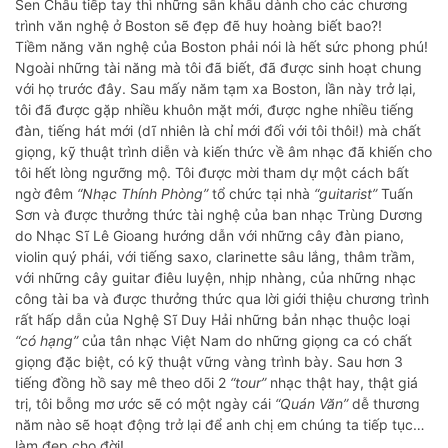
Sen Châu tiếp tay thì những sân khấu dành cho các chương
trình văn nghệ ở Boston sẽ đẹp đẽ huy hoàng biết bao?!
Tiềm năng văn nghệ của Boston phải nói là hết sức phong phú!
Ngoài những tài năng mà tôi đã biết, đã được sinh hoạt chung
với họ trước đây. Sau mấy năm tạm xa Boston, lần này trở lại,
tôi đã được gặp nhiều khuôn mặt mới, được nghe nhiều tiếng
đàn, tiếng hát mới (dĩ nhiên là chỉ mới đối với tôi thôi!) mà chất
giọng, kỹ thuật trình diễn và kiến thức về âm nhạc đã khiến cho
tôi hết lòng ngưỡng mộ. Tôi được mời tham dự một cách bất
ngờ đêm
“Nhạc Thính Phòng”
tổ chức tại nhà
“guitarist”
Tuấn
Sơn và được thưởng thức tài nghệ của ban nhạc Trùng Dương
do Nhạc Sĩ Lê Gioang hướng dẫn với những cây đàn piano,
violin quý phái, với tiếng saxo, clarinette sâu lắng, thâm trầm,
với những cây guitar điêu luyện, nhịp nhàng, của những nhạc
công tài ba và được thưởng thức qua lời giới thiệu chương trình
rất hấp dẫn của Nghệ Sĩ Duy Hải những bản nhạc thuộc loại
“có hạng”
của tân nhạc Việt Nam do những giọng ca có chất
giọng đặc biệt, có kỹ thuật vững vàng trình bày. Sau hơn 3
tiếng đồng hồ say mê theo dõi 2
“tour”
nhạc thật hay, thật giá
trị, tôi bỗng mơ ước sẽ có một ngày cái
“Quán Văn”
dễ thương
năm nào sẽ hoạt động trở lại để anh chị em chúng ta tiếp tục…
làm đẹp cho đời!