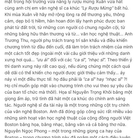
mặt trong hội trường vừa nâng ly rượu mừng Xuân vừa hát
cùng anh chị em văn nghệ sĩ ca khúc
“Ly Rượu Mừng”
bất hủ.
Khi mùa Xuân về hãy mở rộng lòng ra để thương yêu, thông
cảm, dẹp bỏ tị hiềm, hân hoan đón lấy hạnh phúc được ban
phát từ đất trời, từ những con người có chung nguồn cội, từ
những bằng hữu thân thương và từ… văn học nghệ thuật… Anh
Trương Thu, người phụ trách trang trí sân khấu và điều khiển
chương trình từ đầu đến cuối, đã làm tròn trách nhiệm của mình
một cách tốt đẹp (ngoài một vài câu giới thiệu với những danh
xưng hơi quá…
“ưu ái”
đối với các
“ca sĩ”, “nhạc sĩ”.
Theo thiển ý
thì danh xưng này rất cao quý, nếu dùng chúng một cách quá
dễ dãi có thể khiến cho người được giới thiệu cảm thấy… áy
náy vì một điều thực tế: họ đâu phải là
“ca sĩ”
hay
“nhạc sĩ”
?!
Họ chỉ muốn góp mặt vào chương trình cho vui theo sự yêu cầu
của ban tổ chức mà thôi!). Họa sĩ Nguyễn Trọng Khôi bằng một
giọng ấm áp, trữ tình đã hát một ca khúc do chính anh sáng
tác. Người nghệ sĩ đa tài này là một trong những cột trụ chính
của văn nghệ Boston. Anh đã đóng góp công sức rất nhiều vào
những sinh hoạt văn học nghệ thuật của cộng đồng người Việt
Boston bằng họa, bằng nhạc, bằng văn và cả bằng thơ nữa.
Nguyễn Ngọc Phong – một trong những giọng ca hay của
Boston – trong chương trình này đã ngâm một cách điêu luyện