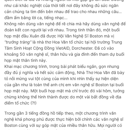
như cái khắc nghiệt của thời tiết nơi đây không đủ sức ngăn
cản chúng ta tìm đến bên nhau để trao cho nhau những câu…
đầm ấm bằng lời ca, tiếng nhạc…
Không nên dùng văn nghệ để rẽ chia mà hãy dùng văn nghệ để
đoàn kết con người lại với nhau. Trong tinh thần đó, một buổi
họp mặt đầu Xuân đã được Hội Văn Nghệ Sĩ Boston mà vị
“trưởng tràng”
là nhà thơ Hoa Văn tổ chức tại hội trường Trung
Tâm Sinh Hoạt Cộng Đồng VietAID, Dorchester. Đã có vào
khoảng 50 văn nghệ sĩ, thân hữu và gia đình đến tham dự buổi
họp mặt thân tình này.
Khai mạc chương trình, trong bài phát biểu ngắn, gọn nhưng
đầy đủ ý nghĩa và hết sức cảm động, Nhà Thơ Hoa Văn đã bày
tỏ nỗi mừng vui tột cùng của mình khi nhìn thấy sự hiện diện
của gần như là toàn thể anh chị em văn nghệ sĩ Boston tại buổi
họp mặt này. Một buổi họp mặt mà chỉ trước đó vài hôm, tưởng
chừng không thể hình thành được do một vài bất đồng về địa
điểm tổ chức (?!)
Trong gần 3 tiếng đồng hồ tiếp theo, một chương trình văn
nghệ khá phong phú được thực hiện bởi chính các văn nghệ sĩ
Boston cùng với sự góp mặt của nhiều thân hữu. Mọi người có