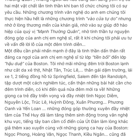
hai mặt vật chất lẫn tinh thần khi ban tổ chức chúng tôi có sự
yêu cầu. Những chương trình văn nghệ do anh em chúng tôi
thực hiện hầu hết là những chương trình
“vào cửa tự do”
nhưng
nhờ ở lòng thương mến của khán giả, nhờ vào sự giúp đỡ hào
hiệp của quý vị
“Mạnh Thường Quân”
, nhờ tinh thần tự nguyện
đóng góp của anh chị em nghệ sĩ, rất ít khi chúng tôi phải ưu tư
về vấn đề lời lỗ của một đêm trình diễn…
Một điều cần phải nhấn mạnh ở đây là tinh thần dấn thân rất
đáng ca ngợi của anh chị em nghệ sĩ từ lớp
“tiền bối”
đến lớp
“hậu duệ”
của Boston. Tôi nhớ mãi những đêm trời Boston lạnh
như cắt da xẻ thịt, Nhật Tân, Trúc Lê,… thân gái dặm trường, lái
xe 1, 2 tiếng đồng hồ từ Springfield, Salem đến tận Randolph,
tập dượt một cách nghiêm túc, cẩn thận những bài hát cần cho
đêm trình diễn, có khi đến quá nửa đêm mới ra về! Những
giọng ca trẻ đầy triển vọng và đầy nhiệt tình Ngọc Diễm,
Nguyễn Lộc, Trúc Lê, Huỳnh Đông, Xuân Phương… Phương
Oanh và Yến Loan … những đóng góp thường xuyên đầy nhiệt
tâm của Thế Huy đã làm tăng thêm sinh động trong văn nghệ
khu vực, tiếng tây ban cầm cổ điển của Út Đàn làm lòng khác
giả thêm xao xuyến cùng với những giọng ca hay của Boston:
Ngọc Phong, Hoàng Vân, Ngọc Thanh, Kiều Ngân… cũng đã