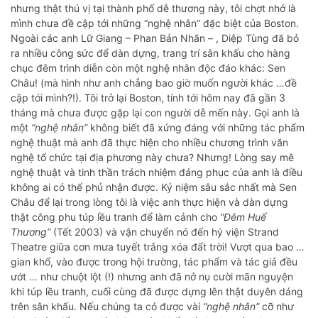
nhưng thật thú vị tại thành phố dễ thương này, tôi chợt nhớ là
mình chưa đề cập tới những “nghệ nhân” đặc biệt của Boston.
Ngoài các anh Lữ Giang – Phan Bản Nhãn – , Diệp Tùng đã bỏ
ra nhiều công sức để dàn dựng, trang trí sân khấu cho hàng
chục đêm trình diễn còn một nghệ nhân độc đáo khác: Sen
Châu! (mà hình như anh chẳng bao giờ muốn người khác …đề
cập tới mình?!). Tôi trở lại Boston, tính tới hôm nay đã gần 3
tháng mà chưa được gặp lại con người dễ mến này. Gọi anh là
một
“nghệ nhân”
không biết đã xứng đáng với những tác phẩm
nghệ thuật mà anh đã thực hiện cho nhiều chương trình văn
nghệ tổ chức tại địa phương này chưa? Nhưng! Lòng say mê
nghệ thuật và tinh thần trách nhiệm đáng phục của anh là điều
không ai có thể phủ nhận được. Kỷ niệm sâu sắc nhất mà Sen
Châu để lại trong lòng tôi là việc anh thực hiện và dàn dựng
thật công phu túp lều tranh để làm cảnh cho
“Đêm Huế
Thương”
(Tết 2003) và vận chuyển nó đến hý viện Strand
Theatre giữa cơn mưa tuyết trắng xóa đất trời! Vượt qua bao …
gian khổ, vào được trong hội trường, tác phẩm và tác giả đều
ướt … như chuột lột (!) nhưng anh đã nở nụ cười mãn nguyện
khi túp lều tranh, cuối cùng đã được dựng lên thật duyên dáng
trên sân khấu. Nếu chúng ta có được vài
“nghệ nhân”
cỡ như