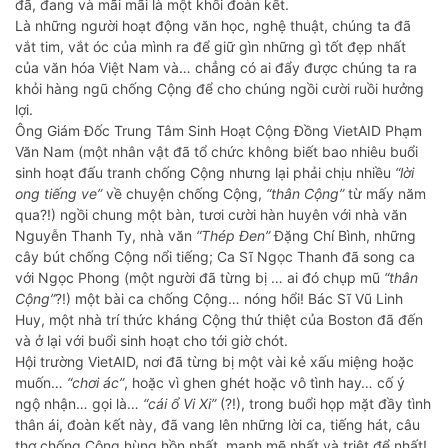
đã, đang và mãi mãi là một khối đoàn kết.
Là những người hoạt động văn học, nghệ thuật, chúng ta đã
vắt tim, vắt óc của mình ra để giữ gìn những gì tốt đẹp nhất
của văn hóa Việt Nam và… chẳng có ai đẩy được chúng ta ra
khỏi hàng ngũ chống Cộng để cho chúng ngồi cười ruồi hưởng
lợi.
Ông Giám Đốc Trung Tâm Sinh Hoạt Cộng Đồng VietAID Phạm
Văn Nam (một nhân vật đã tổ chức không biết bao nhiêu buổi
sinh hoạt đấu tranh chống Cộng nhưng lại phải chịu nhiều
“lời
ong tiếng ve”
về chuyện chống Cộng,
“thân Cộng”
từ mấy năm
qua?!) ngồi chung một bàn, tươi cười hàn huyên với nhà văn
Nguyễn Thanh Ty, nhà văn
“Thép Đen”
Đặng Chí Bình, những
cây bút chống Cộng nổi tiếng; Ca Sĩ Ngọc Thanh đã song ca
với Ngọc Phong (một người đã từng bị … ai đó chụp mũ
“thân
Cộng”
?!) một bài ca chống Cộng… nóng hổi! Bác Sĩ Vũ Linh
Huy, một nhà trí thức kháng Cộng thứ thiệt của Boston đã đến
và ở lại với buổi sinh hoạt cho tới giờ chót.
Hội trường VietAID, nơi đã từng bị một vài kẻ xấu miệng hoặc
muốn…
“chơi ác”
, hoặc vì ghen ghét hoặc vô tình hay… cố ý
ngộ nhận… gọi là…
“cái ổ Vi Xi”
(?!), trong buổi họp mặt đầy tình
thân ái, đoàn kết này, đã vang lên những lời ca, tiếng hát, câu
thơ chống Cộng hùng hồn nhất, mạnh mẽ nhất và triệt để nhất!