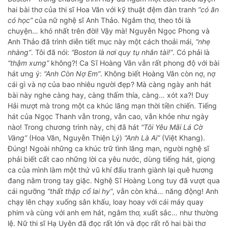
hai bài thơ của thi sĩ Hoa Văn với kỹ thuật đệm đàn tranh
“có ăn
có học”
của nữ nghệ sĩ Anh Thảo. Ngâm thơ, theo tôi là
chuyện… khó nhất trên đời! Vậy mà! Nguyễn Ngọc Phong và
Anh Thảo đã trình diễn tiết mục này một cách thoải mái,
“nhẹ
nhàng”
. Tôi đã nói:
“Boston là nơi quy tụ nhân tài!”
. Có phải là
“thậm xưng”
không?! Ca Sĩ Hoàng Vân vẫn rất phong độ với bài
hát ưng ý:
“Anh Còn Nợ Em”
. Không biết Hoàng Vân còn nợ, nợ
cái gì và nợ của bao nhiêu người đẹp? Mà càng ngày anh hát
bài này nghe càng hay, càng thấm thía, càng… xót xa?! Duy
Hải mượt mà trong một ca khúc lãng mạn thời tiền chiến. Tiếng
hát của Ngọc Thanh vẫn trong, vẫn cao, vẫn khỏe như ngày
nào! Trong chương trình này, chị đã hát
“Tôi Yêu Mãi Lá Cờ
Vàng”
(Hoa Văn, Nguyễn Thiện Lý)
“Anh Là Ai”
(Việt Khang).
Đúng! Ngoài những ca khúc trữ tình lãng mạn, người nghệ sĩ
phải biết cất cao những lời ca yêu nước, dùng tiếng hát, giọng
ca của mình làm một thứ vũ khí đấu tranh giành lại quê hương
đang nằm trong tay giặc. Nghệ Sĩ Hoàng Long tuy đã vượt qua
cái ngưỡng
“thất thập cổ lai hy”
, vẫn còn khá… năng động! Anh
chạy lên chạy xuống sân khấu, loay hoay với cái máy quay
phim và cùng với anh em hát, ngâm thơ, xuất sắc… như thường
lệ. Nữ thi sĩ Hạ Uyên đã đọc rất lớn và đọc rất rõ hai bài thơ