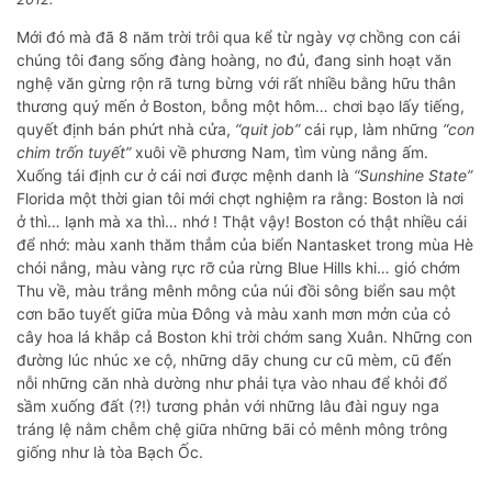
Mới đó mà đã 8 năm trời trôi qua kể từ ngày vợ chồng con cái
chúng tôi đang sống đàng hoàng, no đủ, đang sinh hoạt văn
nghệ văn gừng rộn rã tưng bừng với rất nhiều bằng hữu thân
thương quý mến ở Boston, bỗng một hôm… chơi bạo lấy tiếng,
quyết định bán phứt nhà cửa,
“quit job”
cái rụp, làm những
“con
chim trốn tuyết”
xuôi về phương Nam, tìm vùng nắng ấm.
Xuống tái định cư ở cái nơi được mệnh danh là
“Sunshine State”
Florida một thời gian tôi mới chợt nghiệm ra rằng: Boston là nơi
ở thì… lạnh mà xa thì… nhớ ! Thật vậy! Boston có thật nhiều cái
để nhớ: màu xanh thăm thẳm của biển Nantasket trong mùa Hè
chói nắng, màu vàng rực rỡ của rừng Blue Hills khi… gió chớm
Thu về, màu trắng mênh mông của núi đồi sông biển sau một
cơn bão tuyết giữa mùa Đông và màu xanh mơn mởn của cỏ
cây hoa lá khắp cả Boston khi trời chớm sang Xuân. Những con
đường lúc nhúc xe cộ, những dãy chung cư cũ mèm, cũ đến
nỗi những căn nhà dường như phải tựa vào nhau để khỏi đổ
sầm xuống đất (?!) tương phản với những lâu đài nguy nga
tráng lệ nằm chễm chệ giữa những bãi cỏ mênh mông trông
giống như là tòa Bạch Ốc.