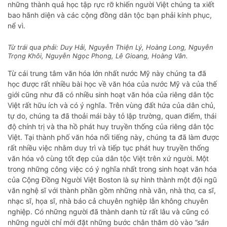
những thành quả học tập rực rỡ khiến người Việt chúng ta xiết
bao hãnh diện và các cộng đồng dân tộc bạn phải kính phục,
nể vì.
Từ trái qua phải: Duy Hải, Nguyễn Thiện Lý, Hoàng Long, Nguyễn
Trọng Khôi, Nguyễn Ngọc Phong, Lê Gioang, Hoàng Vân.
Từ cái trung tâm văn hóa lớn nhất nước Mỹ này chúng ta đã
học được rất nhiều bài học về văn hóa của nước Mỹ và của thế
giới cũng như đã có nhiều sinh hoạt văn hóa của riêng dân tộc
Việt rất hữu ích và có ý nghĩa. Trên vùng đất hứa của dân chủ,
tự do, chúng ta đã thoải mái bày tỏ lập trường, quan điểm, thái
độ chính trị và tha hồ phát huy truyền thống của riêng dân tộc
Việt. Tại thành phố văn hóa nổi tiếng này, chúng ta đã làm được
rất nhiều việc nhằm duy trì và tiếp tục phát huy truyền thống
văn hóa vô cùng tốt đẹp của dân tộc Việt trên xứ người. Một
trong những công việc có ý nghĩa nhất trong sinh hoạt văn hóa
của Cộng Đồng Người Việt Boston là sự hình thành một đội ngũ
văn nghệ sĩ với thành phần gồm những nhà văn, nhà thơ, ca sĩ,
nhạc sĩ, họa sĩ, nhà báo cả chuyên nghiệp lẫn không chuyên
nghiệp. Có những người đã thành danh từ rất lâu và cũng có
những người chỉ mới đặt những bước chân thăm dò vào
“sân