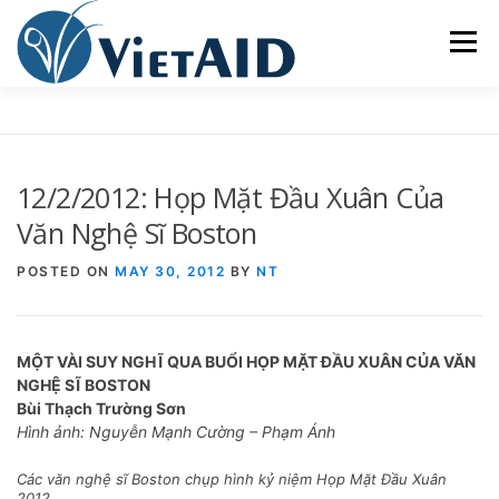
Skip
to
Menu
content
VỀ VIETAID
CÁC CHƯƠNG TRÌNH
NHÀ Ở
12/2/2012: Họp Mặt Đầu Xuân Của
TRUNG TÂM CỘNG ĐỒNG
SINH HOẠT
Văn Nghệ Sĩ Boston
POSTED ON
MAY 30, 2012
BY
NT
THAM GIA
ENGLISH
MỘT VÀI SUY NGHĨ QUA BUỔI HỌP MẶT ĐẦU XUÂN CỦA VĂN
NGHỆ SĨ BOSTON
Bùi Thạch Trường Sơn
Hình ảnh: Nguyễn Mạnh Cường – Phạm Ánh
Các văn nghệ sĩ Boston chụp hình kỷ niệm Họp Mặt Đầu Xuân
2012.