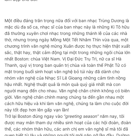
Một điều đáng trân trọng nữa đối với ban nhạc Trùng Dương là
mặc dù đa số ca, nhạc sĩ của ban nhạc này là những Ki Tô hữu
đã thường xuyên chơi nhạc trong những thánh lễ của các nhà
thờ, nhưng trong ngày Mồng Một Tết Nhâm Thìn vừa qua, một
chương trình văn nghệ mừng Xuân được họ thực hiện thật xuất
sắc, thật hay, thật cảm động tại một trong những ngôi chùa lớn
nhất Boston: chùa Việt Nam. Vị Đại Đức Trụ Trì, nữ ca sĩ Hà
Thanh, quý vị trong ban quản trị chùa và toàn thể Phật Tử có
mặt trong buổi sinh hoạt văn nghệ bỏ túi này đã dành cho
nhóm văn nghệ của Nhạc Sĩ Lê Gioang những cảm tình nồng
hậu nhất. Nghệ thuật quả là món quà quý giá nhất mà con
người mang đến cho nhau. Văn nghệ chân chính không có biên
giới. Văn nghệ chân chính mang chúng ta đến gần nhau một
cách hữu hiệu và khi làm văn nghệ, chúng ta làm cho cuộc đời
này tốt đẹp hơn lên gấp vạn lần!
Trở lại Boston đúng ngay vào
“greeting season”
năm nay, tôi
được may mắn tham dự nhiều sinh hoạt của các hội đoàn, đoàn
thể, các nhóm thân hữu, các anh chị em văn nghệ sĩ mà tôi đã
quen biết từ lâu và những người tôi mới gặp gỡ lần đầu. Dường