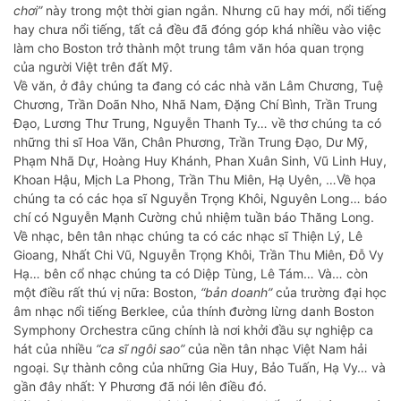
chơi”
này trong một thời gian ngắn. Nhưng cũ hay mới, nổi tiếng
hay chưa nổi tiếng, tất cả đều đã đóng góp khá nhiều vào việc
làm cho Boston trở thành một trung tâm văn hóa quan trọng
của người Việt trên đất Mỹ.
Về văn, ở đây chúng ta đang có các nhà văn Lâm Chương, Tuệ
Chương, Trần Doãn Nho, Nhã Nam, Đặng Chí Bình, Trần Trung
Đạo, Lương Thư Trung, Nguyễn Thanh Ty… về thơ chúng ta có
những thi sĩ Hoa Văn, Chân Phương, Trần Trung Đạo, Dư Mỹ,
Phạm Nhã Dự, Hoàng Huy Khánh, Phan Xuân Sinh, Vũ Linh Huy,
Khoan Hậu, Mịch La Phong, Trần Thu Miên, Hạ Uyên, …Về họa
chúng ta có các họa sĩ Nguyễn Trọng Khôi, Nguyên Long… báo
chí có Nguyễn Mạnh Cường chủ nhiệm tuần báo Thăng Long.
Về nhạc, bên tân nhạc chúng ta có các nhạc sĩ Thiện Lý, Lê
Gioang, Nhất Chi Vũ, Nguyễn Trọng Khôi, Trần Thu Miên, Đỗ Vy
Hạ… bên cổ nhạc chúng ta có Diệp Tùng, Lê Tám… Và… còn
một điều rất thú vị nữa: Boston,
“bản doanh”
của trường đại học
âm nhạc nổi tiếng Berklee, của thính đường lừng danh Boston
Symphony Orchestra cũng chính là nơi khởi đầu sự nghiệp ca
hát của nhiều
“ca sĩ ngôi sao”
của nền tân nhạc Việt Nam hải
ngoại. Sự thành công của những Gia Huy, Bảo Tuấn, Hạ Vy… và
gần đây nhất: Y Phương đã nói lên điều đó.