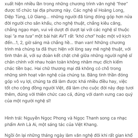
xuất hiện nhiều lần trong những chương trình văn nghệ
“free”
được tổ chức tại địa phương này. Các nghệ sĩ Hoàng Long,
Diệp Tùng, Lữ Giang… những người đã từng đóng góp hơn nửa
đời người cho sân khấu, cho nghệ thuật, chẳng kiêu căng,
chẳng ngạo mạn, vui vẻ dượt đi dượt lại với các nghệ sĩ thuộc
loại
“a ma tưa”
một bài hát AVT rất
“khó chơi”
hoặc một vở kịch
đến…1, 2, giờ sáng mà chẳng hề… than van! Những chương
trình mà chúng ta đã thực hiện với lòng say mê nghệ thuật, với
tình thân ái, với sự đoàn kết chặt chẽ giữa những người nghệ sĩ
chân chính với nhau hoàn toàn không nhằm mục đích kiếm
chác tiền bạc. Hai chữ thương mại đã không có chỗ trong
những sinh hoạt văn nghệ của chúng ta. Bằng tinh thần đóng
góp vô vụ lợi, chúng ta đã làm được khá nhiều điều hay, việc
tốt cho cộng đồng người Việt, đã làm cho cuộc đời này đẹp tươi
thêm, đúng với thiên chức cao cả, đúng với danh xưng cao quý
của một người nghệ sĩ!
Hình trái: Nguyễn Ngọc Phong và Ngọc Thanh song ca nhạc
phẩm Anh Là Ai, một sáng tác của Việt Khang.
Ngồi ôn lại những tháng ngày làm văn nghệ đôi khi rất gian khổ