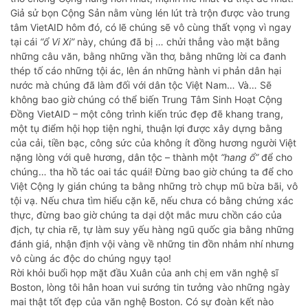
Giả sử bọn Cộng Sản nằm vùng lén lút trà trộn được vào trung
tâm VietAID hôm đó, có lẽ chúng sẽ vô cùng thất vọng vì ngay
tại cái
“ổ Vi Xi”
này, chúng đã bị … chửi thẳng vào mặt bằng
những câu văn, bằng những vần thơ, bằng những lời ca đanh
thép tố cáo những tội ác, lên án những hành vi phản dân hại
nước mà chúng đã làm đối với dân tộc Việt Nam… Và… Sẽ
không bao giờ chúng có thể biến Trung Tâm Sinh Hoạt Cộng
Đồng VietAID – một công trình kiến trúc đẹp đẽ khang trang,
một tụ điểm hội họp tiện nghi, thuận lợi được xây dựng bằng
của cải, tiền bạc, công sức của không ít đồng hương người Việt
nặng lòng với quê hương, dân tộc – thành một
“hang ổ”
để cho
chúng… tha hồ tác oai tác quái! Đừng bao giờ chúng ta để cho
Việt Cộng ly gián chúng ta bằng những trò chụp mũ bừa bãi, vô
tội vạ. Nếu chưa tìm hiểu cặn kẽ, nếu chưa có bằng chứng xác
thực, đừng bao giờ chúng ta dại dột mắc mưu chồn cáo của
địch, tự chia rẽ, tự làm suy yếu hàng ngũ quốc gia bằng những
đánh giá, nhận định vội vàng về những tin đồn nhảm nhí nhưng
vô cùng ác độc do chúng ngụy tạo!
Rời khỏi buổi họp mặt đầu Xuân của anh chị em văn nghệ sĩ
Boston, lòng tôi hân hoan vui sướng tin tưởng vào những ngày
mai thật tốt đẹp của văn nghệ Boston. Có sự đoàn kết nào