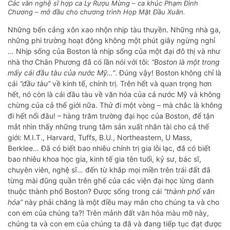
Các văn nghệ sĩ hợp ca Ly Rượu Mừng – ca khúc Phạm Đình
Chương – mở đầu cho chương trình Họp Mặt Đầu Xuân.
Những bến cảng xôn xao nhộn nhịp tàu thuyền. Những nhà ga,
những phi trường hoạt động không một phút giây ngừng nghỉ
… Nhịp sống của Boston là nhịp sống của một đại đô thị và như
nhà thơ Chân Phương đã có lần nói với tôi:
“Boston là một trong
mấy cái đầu tàu của nước Mỹ…”
. Đúng vậy! Boston không chỉ là
cái
“đầu tàu”
về kinh tế, chính trị. Trên hết và quan trọng hơn
hết, nó còn là cái đầu tàu về văn hóa của cả nước Mỹ và không
chừng của cả thế giới nữa. Thử đi một vòng – mà chắc là không
đi hết nổi đâu! – hàng trăm trường đại học của Boston, để tận
mắt nhìn thấy những trung tâm sản xuất nhân tài cho cả thế
giới: M.I.T., Harvard, Tuffs, B.U., Northeastern, U Mass,
Berklee… Đã có biết bao nhiêu chính trị gia lỗi lạc, đã có biết
bao nhiêu khoa học gia, kinh tế gia tên tuổi, kỷ sư, bác sĩ,
chuyên viên, nghệ sĩ… đến từ khắp mọi miền trên trái đất đã
từng mài đũng quần trên ghế của các viện đại học lừng danh
thuộc thành phố Boston? Được sống trong cái
“thành phố văn
hóa”
này phải chăng là một điều may mắn cho chúng ta và cho
con em của chúng ta?! Trên mảnh đất văn hóa màu mỡ này,
chúng ta và con em của chúng ta đã và đang tiếp tục đạt được