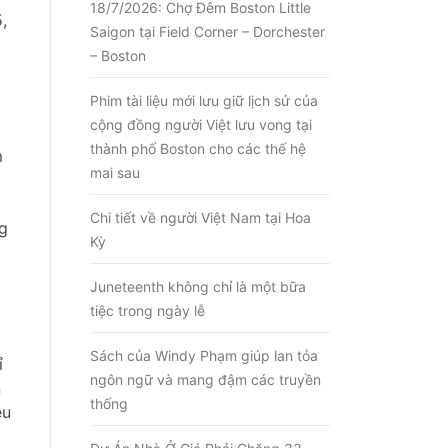
18/7/2026: Chợ Đêm Boston Little
,
Saigon tại Field Corner – Dorchester
– Boston
Phim tài liệu mới lưu giữ lịch sử của
cộng đồng người Việt lưu vong tại
thành phố Boston cho các thế hệ
m
mai sau
Chi tiết về người Việt Nam tại Hoa
ng
Kỳ
Juneteenth không chỉ là một bữa
tiệc trong ngày lễ
Sách của Windy Phạm giúp lan tỏa
ỉ
ngôn ngữ và mang đậm các truyền
n
thống
ều