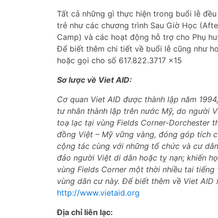
Tất cả những gì thực hiện trong buổi lễ đề
trẻ như các chương trình Sau Giờ Học (Afte
Camp) và các hoạt động hỗ trợ cho Phụ hu
Để biết thêm chi tiết về buổi lễ cũng như 
hoặc gọi cho số 617.822.3717 x15
Sơ lược về Viet AID:
Cơ quan Viet AID được thành lập năm 1994, 
tư nhân thành lập trên nước Mỹ, do người Vi
toạ lạc tại vùng Fields Corner-Dorchester
đồng Việt – Mỹ vững vàng, đóng góp tích c
cộng tác cùng với những tổ chức và cư dâ
đảo người Việt di dân hoặc tỵ nạn; khiến h
vùng Fields Corner một thời nhiều tai tiến
vùng dân cư này. Để biết thêm về Viet AID 
http://www.vietaid.org
Địa chỉ liên lạc: