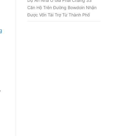
Dự Án Nhà Ở Giá Phải Chăng 33
Căn Hộ Trên Đường Bowdoin Nhận
Được Vốn Tài Trợ Từ Thành Phố
g
g