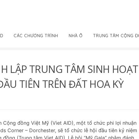
ID
CÁC CHƯƠNG TRÌNH
NHÀ Ở
TRUNG TÂM CỘNG 
NH LẬP TRUNG TÂM SINH HOẠT
ẦU TIÊN TRÊN ĐẤT HOA KỲ
 Cộng đồng Việt Mỹ (Viet AID), một tổ chức phi lợi nhuận
s Corner – Dorchester, sẽ tổ chức lễ hội đầu tiên kỷ niệm
 đồng (Trung tâm Viet AID). Lễ hội “Mỹ Gala” nhằm đánh