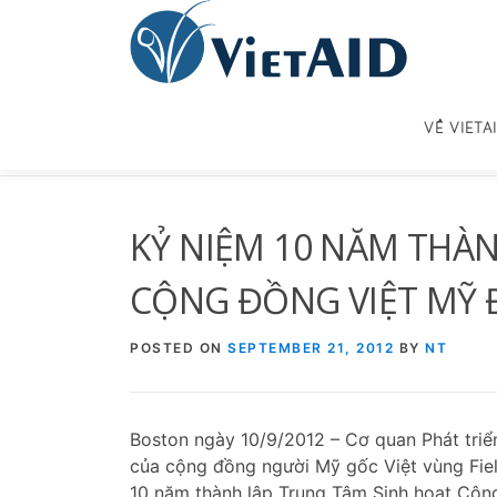
Skip
to
content
VỀ VIETA
KỶ NIỆM 10 NĂM THÀ
CỘNG ĐỒNG VIỆT MỸ Đ
POSTED ON
SEPTEMBER 21, 2012
BY
NT
Boston ngày 10/9/2012 – Cơ quan Phát triển
của cộng đồng người Mỹ gốc Việt vùng Field
10 năm thành lập Trung Tâm Sinh hoạt Cộng