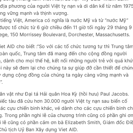
 địa phương của người Việt tỵ nạn và di dân kể từ năm 1975
ồng vững mạnh và thịnh vượng.
g tiếng Việt, America có nghĩa là nước Mỹ và từ “nước Mỹ”
được tổ chức từ 6 giờ chiều đến 11 giờ tối ngày 29 tháng 9
ege, 150 Morrissey Boulevard, Dorchester, Massachusetts.
 AID cho biết :“So với các tổ chức tương tự thì Trung tâ
ên toàn quốc, Trung tâm đã mang đến cho cộng đồng người
 dành cho mọi thế hệ, kết nối những người trẻ với quá khứ
ội này sẽ đem lại cho chúng ta sự giúp đỡ cần thiết để chú
xây dựng cộng đồng của chúng ta ngày càng vững mạnh và
”.
ân vật như Đại tá Hải quân Hoa Kỳ (hồi hưu) Paul Jacobs.
hiếc tàu đã cứu hơn 30.000 người Việt tỵ nạn sau biến cố
các cựu chiến binh khác, vé dành cho các cựu chiến binh ch
. Trong phần nghi lễ của chương trình cũng có phần ghi ơ
ổi lễ cũng có phần cảm ơn bà Elizabeth Smith, Giám đốc Đi
hủ tịch Uỷ Ban Xây dựng Viet AID.