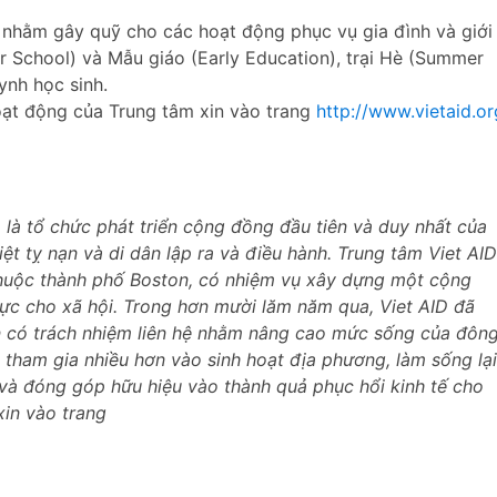
u nhằm gây quỹ cho các hoạt động phục vụ gia đình và giới
r School) và Mẫu giáo (Early Education), trại Hè (Summer
ynh học sinh.
hoạt động của Trung tâm xin vào trang
http://www.vietaid.or
là tổ chức phát triển cộng đồng đầu tiên và duy nhất của
ệt tỵ nạn và di dân lập ra và điều hành. Trung tâm Viet AID
 thuộc thành phố Boston, có nhiệm vụ xây dựng một cộng
ực cho xã hội. Trong hơn mười lăm năm qua, Viet AID đã
n có trách nhiệm liên hệ nhằm nâng cao mức sống của đôn
ọ tham gia nhiều hơn vào sinh hoạt địa phương, làm sống lại
g và đóng góp hữu hiệu vào thành quả phục hổi kinh tế cho
xin vào trang