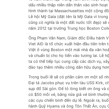
dấu nhiều thập niên dấn thân vào sinh hoạt
hình thành tại Massachusettes một cộng đ
Lễ hội Mỹ Gala (đặt tên là Mỹ Gala vì tron
cũng có nghĩa là một đất nước tốt đẹp) sẽ 
năm 2012 tại trường Trung học Boston Coll
Ông Phạm Văn Nam, Giám đốc Điều hành Viet
Viet AID là tổ chức xuất hiện đầu tiên tr
Việt ở vùng Boston một mái nhà đa văn hoá,
và chuẩn bị cho họ tiến vào tương lai. Lễ h
ta có thể tiếp tục cung cấp các dịch vụ, 
đào tạo thêm nhiều công dân hữu dụng hơn
Trong buổi lễ sẽ có phần cảm ơn một số nh
Đại tá Jacobs phục vụ trên tàu USS Kirk, c
sụp đổ Sài gòn. Để tỏ lòng biết ơn ông và 
có $50 mỗi vé, bằng nửa giá vé bình thường
các cựu chiến binh đến dự lễ. Ngoài ra, bu
hành Quỹ Hyams và ông Tôn Thất Ân, cựu C