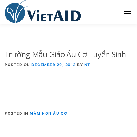
Skip
to
Menu
content
VỀ VIETAID
CÁC CHƯƠNG TRÌNH
NHÀ Ở
Trường Mẫu Giáo Âu Cơ Tuyển Sinh
TRUNG TÂM CỘNG ĐỒNG
SINH HOẠT
POSTED ON
DECEMBER 20, 2012
BY
NT
THAM GIA
ENGLISH
POSTED IN
MẦM NON ÂU CƠ