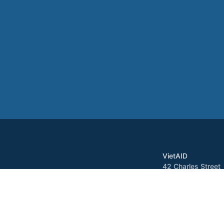
VietAID
42 Charles Street
Dorchester, MA 0
Tel: 617-822-3717
Fax: 617-822-371