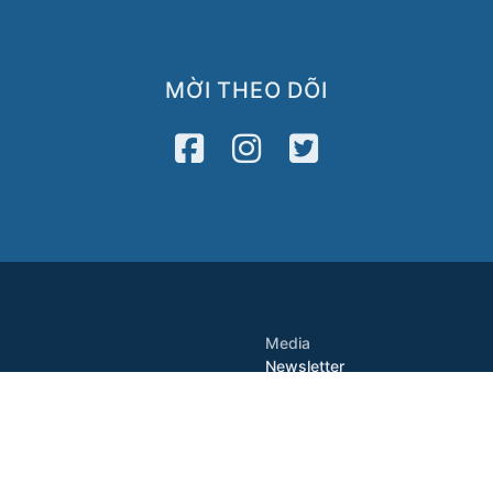
MỜI THEO DÕI
Media
Newsletter
2122
VATV
Press Release
8