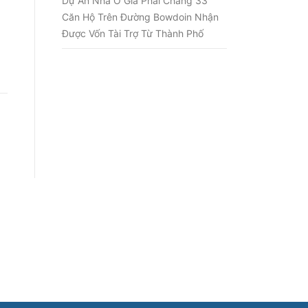
Dự Án Nhà Ở Giá Phải Chăng 33
Căn Hộ Trên Đường Bowdoin Nhận
Được Vốn Tài Trợ Từ Thành Phố