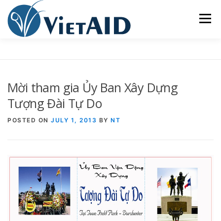
Skip
to
Menu
content
VỀ VIETAID
CÁC CHƯƠNG TRÌNH
NHÀ Ở
Mời tham gia Ủy Ban Xây Dựng
TRUNG TÂM CỘNG ĐỒNG
SINH HOẠT
Tượng Đài Tự Do
POSTED ON
JULY 1, 2013
BY
NT
THAM GIA
ENGLISH