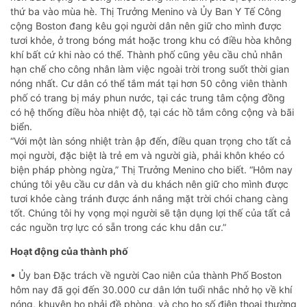
thứ ba vào mùa hè. Thị Trưởng Menino và Ủy Ban Y Tế Công
cộng Boston đang kêu gọi người dân nên giữ cho mình được
tươi khỏe, ở trong bóng mát hoặc trong khu có điều hòa không
khí bất cứ khi nào có thể. Thành phố cũng yêu cầu chủ nhân
hạn chế cho công nhân làm việc ngoài trời trong suốt thời gian
nóng nhất. Cư dân có thể tắm mát tại hơn 50 công viên thành
phố có trang bị máy phun nước, tại các trung tâm cộng đồng
có hệ thống điều hòa nhiệt độ, tại các hồ tắm công cộng và bãi
biển.
“Với một làn sóng nhiệt tràn ập đến, điều quan trọng cho tất cả
mọi người, đặc biệt là trẻ em và người già, phải khôn khéo có
biện pháp phòng ngừa,” Thị Trưởng Menino cho biết. “Hôm nay
chúng tôi yêu cầu cư dân và du khách nên giữ cho mình được
tươi khỏe càng tránh được ánh nắng mặt trời chói chang càng
tốt. Chúng tôi hy vọng mọi người sẽ tận dụng lợi thế của tất cả
các nguồn trợ lực có sẵn trong các khu dân cư.”
Hoạt động của thành phố
• Ủy ban Đặc trách về người Cao niên của thành Phố Boston
hôm nay đã gọi đến 30.000 cư dân lớn tuổi nhắc nhở họ về khí
nóng, khuyên họ phải đề phòng, và cho họ số điện thoại thường