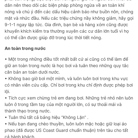
dân nên theo dõi các biện pháp phòng ngừa về an toàn khí
nóng và chú ý đến các dấu hiệu cảnh báo như buồn nôn, chóng
mặt và nhức đầu. Nếu các triệu chứng nầy không giảm, hãy gọi
9-1-1 ngay lập tức. Gia đình, bạn bè và hàng xóm cũng được
khuyến khích kiểm tra thường xuyên các cư dân lớn tuổi vì họ
có thể cần được giúp đỡ trong lúc thời tiết nóng.
An toàn trong nước
• Một trong những điều tốt nhất bất cứ ai cũng có thể làm để
giữ an toàn trong nước là học bơi và tuân theo những quy tắc
căn bản an toàn dưới nước.
• Không bao giờ bơi một mình, và luôn luôn bơi trong khu vực
có nhân viên cứu cấp. Chỉ bơi trong khu chỉ định được phép bơi
lội.
• Tích cực xem chừng trẻ em đang bơi. Những trẻ nhỏ nên luôn
luôn ở trong tầm tay của một người lớn, có sự thoải mái và
thành thạo trong nước.
• Tuân thủ tất cả bảng hiệu “Không Lặn” .
• Nếu bạn đang chèo thuyền, luôn luôn mặc hoặc giữ loại áo
phao (đã được US Coast Guard chuẩn thuận) trên tàu cho tất
cả hành khách.