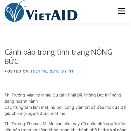
Skip
to
Menu
content
VỀ VIETAID
CÁC CHƯƠNG TRÌNH
NHÀ Ở
Cảnh báo trong tình trạng NÓNG
TRUNG TÂM CỘNG ĐỒNG
SINH HOẠT
BỨC
POSTED ON
JULY 18, 2013
BY
NT
THAM GIA
ENGLISH
Thị Trưởng Menino Nhắc Cư dân Phải Đề Phòng Đợt khí nóng
đang hoành hành
Các trung tâm làm mát, hồ bơi, công viên tất cả đều mở cửa để
giữ cho mọi người được mát mẻ
Thị Trưởng Thomas M. Menino hôm nay đã nhắc nhở người dân
nên bảo trọng và sống khỏe trong khi thành phố bị đợt khí nóng