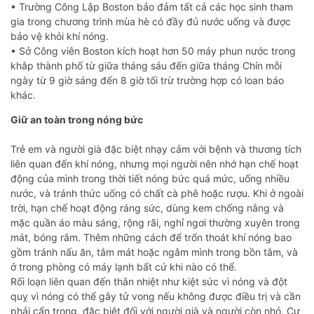
• Trường Công Lập Boston bảo đảm tất cả các học sinh tham
gia trong chương trình mùa hè có đầy đủ nước uống và được
bảo vệ khỏi khí nóng.
• Sở Công viên Boston kích hoạt hơn 50 máy phun nước trong
khắp thành phố từ giữa tháng sáu đến giữa tháng Chín mỗi
ngày từ 9 giờ sáng đến 8 giờ tối trừ trường hợp có loan báo
khác.
Giữ an toàn trong nóng bức
Trẻ em và người già đặc biệt nhạy cảm với bệnh và thương tích
liên quan đến khí nóng, nhưng mọi người nên nhớ hạn chế hoạt
động của mình trong thời tiết nóng bức quá mức, uống nhiều
nước, và tránh thức uống có chất cà phê hoặc rượu. Khi ở ngoài
trời, hạn chế hoạt động ráng sức, dùng kem chống nắng và
mặc quần áo màu sáng, rộng rãi, nghỉ ngơi thường xuyên trong
mát, bóng râm. Thêm những cách để trốn thoát khí nóng bao
gồm tránh nấu ăn, tắm mát hoặc ngâm mình trong bồn tắm, và
ở trong phòng có máy lạnh bất cứ khi nào có thể.
Rối loạn liên quan đến thân nhiệt như kiệt sức vì nóng và đột
quỵ vì nóng có thể gây tử vong nếu không được điều trị và cần
phải cẩn trọng, đặc biệt đối với người già và người còn nhỏ. Cư