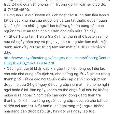
trực 24 giờ của văn phòng Thị Trưởng gọi khi cần sự giúp đỡ:
617-635-4500.
• Cơ quan Gia cư Boston đã kích hoạt các trung tâm làm lạnh ở
tất cả các khu nhà của người già và tàn tật thuộc quyền quản
lý, sẽ kiểm tra những người lớn tuổi và gõ cửa cung cấp các
nguồn trợ lực an toàn cho cư dân cho đến hết tuần nầy.
• Tất cả Trung tâm Trẻ và Gia đình tại thành phố Boston sẽ mở
cửa cả ngày hôm nay và phục vụ như trung tâm làm mát. Một
danh sách đầy đủ các trung tâm làm mát của BCYF có sẵn ở
đây:
http://www.cityofboston.gov/images_documents/CoolingCenter
sJuly162013_tcm3-17934.pdf.
• Cách giải quyết khẩn cấp khi gặp thời tiết nóng có hiệu lực
cho các nhà cung cấp dịch vụ cho những người vô gia cư trong
thành phố. Tất cả các nơi trú ẩn khẩn cấp dành cho người lớn
được mở cửa 24 giờ/ngày để cung cấp nơi mát mẻ cho họ nghỉ
ngơi hoặc ở lại. Ban ngày khách có thể chọn ở lại nếu họ không
muốn đi ra ngoài. Nhóm tiếp cận cộng đồng đang tuần tra
thành phố, kiểm tra từng người, cung cấp nước, và chở bất cứ
ai đến nơi tạm trú. Nếu bạn quan ngại rằng một người không
nhà đang cần được cấp cứu, hãy gọi 911 ngay lập tức.