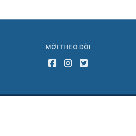
MỜI THEO DÕI
Media
Newsletter
2122
VATV
Press Release