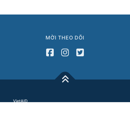
MỜI THEO DÕI
VietAID
42 Charles Street
Dorchester, MA 02122
Tel: 617-822-3717
Fax: 617-822-3718