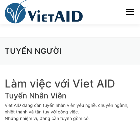
Skip
to
Menu
content
VỀ VIETAID
CÁC CHƯƠNG TRÌNH
NHÀ Ở
TUYỂN NGƯỜI
TRUNG TÂM CỘNG ĐỒNG
SINH HOẠT
Làm việc với Viet AID
THAM GIA
ENGLISH
Tuyển Nhân Viên
Viet AID đang cần tuyển nhân viên yêu nghề, chuyên ngành,
nhiệt thành và tận tuỵ với công việc.
Những nhiệm vụ đang cần tuyển gồm có: