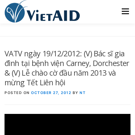
Skip
to
Menu
content
VỀ VIETAID
CÁC CHƯƠNG TRÌNH
NHÀ Ở
VATV ngày 19/12/2012: (V) Bác sĩ gia
TRUNG TÂM CỘNG ĐỒNG
SINH HOẠT
đình tại bệnh viện Carney, Dorchester
& (V) Lễ chào cờ đầu năm 2013 và
mừng Tết Liên hội
THAM GIA
ENGLISH
POSTED ON
OCTOBER 27, 2012
BY
NT