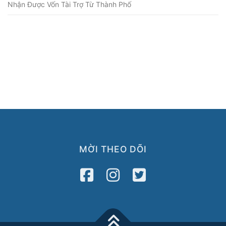
Nhận Được Vốn Tài Trợ Từ Thành Phố
MỜI THEO DÕI