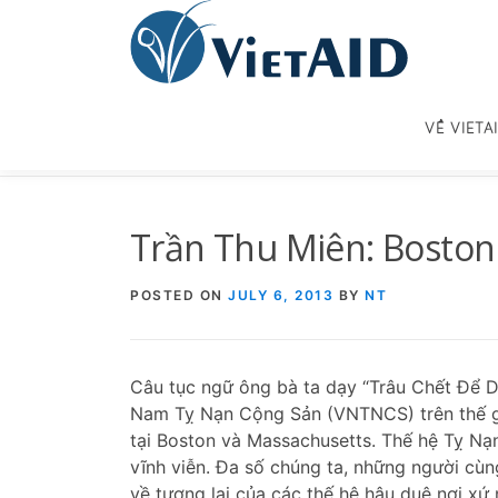
Skip
to
content
VỀ VIETA
Trần Thu Miên: Boston
POSTED ON
JULY 6, 2013
BY
NT
Câu tục ngữ ông bà ta dạy “Trâu Chết Để D
Nam Tỵ Nạn Cộng Sản (VNTNCS) trên thế gi
tại Boston và Massachusetts. Thế hệ Tỵ Nạn
vĩnh viễn. Đa số chúng ta, những người cùn
về tương lai của các thế hệ hậu duệ nơi xứ