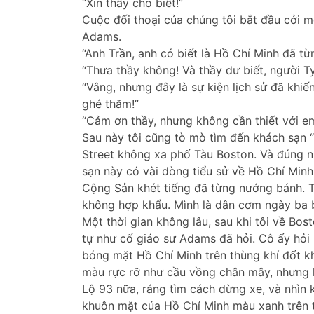
“Xin thầy cho biết!”
Cuộc đối thoại của chúng tôi bắt đầu cởi mở
Adams.
“Anh Trần, anh có biết là Hồ Chí Minh đã 
“Thưa thầy không! Và thầy dư biết, người 
“Vâng, nhưng đây là sự kiện lịch sử đã khi
ghé thăm!”
“Cảm ơn thầy, nhưng không cần thiết với e
Sau này tôi cũng tò mò tìm đến khách sạn
Street không xa phố Tàu Boston. Và đúng n
sạn này có vài dòng tiểu sử về Hồ Chí Minh
Cộng Sản khét tiếng đã từng nướng bánh. T
không hợp khẩu. Mình là dân cơm ngày ba 
Một thời gian không lâu, sau khi tôi về Bo
tự như cố giáo sư Adams đã hỏi. Cô ấy hỏi 
bóng mặt Hồ Chí Minh trên thùng khí đốt khổ
màu rực rỡ như cầu vồng chân mây, nhưng k
Lộ 93 nữa, ráng tìm cách dừng xe, và nhìn 
khuôn mặt của Hồ Chí Minh màu xanh trên th