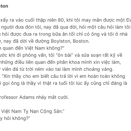
ston
xẩy ra vào cuối thập niên 80, khi tôi may mắn được một Đ
người đưa đón tôi, nay đã qua đời, hỏi một câu hỏi làm tôi
u hỏi được đưa ra trong bữa ăn tối chỉ có ông và tôi ở nhà
y, nay đã dời về đường Boylston, Boston.
iên quan đến Việt Nam không?”
ớc khi đi phỏng vấn, tôi “ôn bài” và sửa soạn rất kỹ về
hững điều liên quan đến phân khoa mình xin việc làm,
 viên đá từ trời ném vào tai làm mình choáng váng.
i, “Xin thầy cho em biết câu trả lời vì em hoàn toàn không
 gọi ông là thầy vì thật ra tuổi tôi lúc ấy cũng chỉ đáng là
 Professor Adams nháy mắt cười.
ười Việt Nam Tỵ Nạn Cộng Sản.”
ầy hỏi không?”