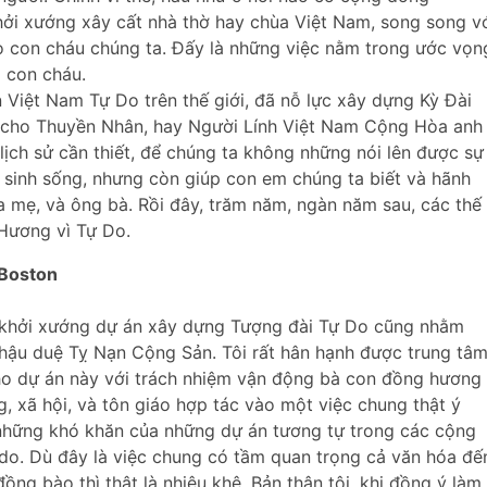
ởi xướng xây cất nhà thờ hay chùa Việt Nam, song song v
o con cháu chúng ta. Đấy là những việc nằm trong ước vọn
o con cháu.
Việt Nam Tự Do trên thế giới, đã nỗ lực xây dựng Kỳ Đài
 cho Thuyền Nhân, hay Người Lính Việt Nam Cộng Hòa anh
 lịch sử cần thiết, để chúng ta không những nói lên được sự
sinh sống, nhưng còn giúp con em chúng ta biết và hãnh
 mẹ, và ông bà. Rồi đây, trăm năm, ngàn năm sau, các thế
 Hương vì Tự Do.
 Boston
 khởi xướng dự án xây dựng Tượng đài Tự Do cũng nhằm
o hậu duệ Tỵ Nạn Cộng Sản. Tôi rất hân hạnh được trung tâ
ho dự án này với trách nhiệm vận động bà con đồng hương
g, xã hội, và tôn giáo hợp tác vào một việc chung thật ý
 những khó khăn của những dự án tương tự trong các cộng
do. Dù đây là việc chung có tầm quan trọng cả văn hóa đế
ồng bào thì thật là nhiêu khê. Bản thân tôi, khi đồng ý làm