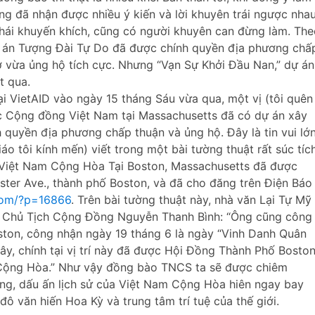
ng đã nhận được nhiều ý kiến và lời khuyên trái ngược nha
 hái khuyến khích, cũng có người khuyên can đừng làm. Th
ự án Tượng Đài Tự Do đã được chính quyền địa phương chấ
rợ vừa ủng hộ tích cực. Nhưng “Vạn Sự Khởi Đầu Nan,” dự án
t qua.
i VietAID vào ngày 15 tháng Sáu vừa qua, một vị (tôi quên
hức Cộng đồng Việt Nam tại Massachusetts đã có dự án xây
quyền địa phương chấp thuận và ủng hộ. Đây là tin vui lớn
o tôi kính mến) viết trong một bài tường thuật rất súc tíc
 Việt Nam Cộng Hòa Tại Boston, Massachusetts đã được
ester Ave., thành phố Boston, và đã cho đăng trên Điện Báo
.com/?p=16866
. Trên bài tường thuật này, nhà văn Lại Tự Mỹ
 ông Chủ Tịch Cộng Đồng Nguyễn Thanh Bình: “Ông cũng công
ton, công nhận ngày 19 tháng 6 là ngày “Vinh Danh Quân
y, chính tại vị trí này đã được Hội Đồng Thành Phố Bosto
Cộng Hòa.” Như vậy đồng bào TNCS ta sẽ được chiêm
ng, dấu ấn lịch sử của Việt Nam Cộng Hòa hiên ngay bay
 đô văn hiến Hoa Kỳ và trung tâm trí tuệ của thế giới.