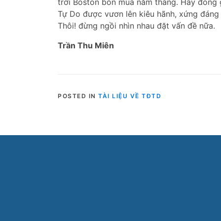
trời Boston bốn mùa năm tháng. Hãy đóng 
Tự Do được vươn lên kiêu hãnh, xứng đáng 
Thôi! đừng ngồi nhìn nhau đặt vấn đề nữa.
Trần Thu Miên
POSTED IN
TÀI LIỆU VỀ TĐTD