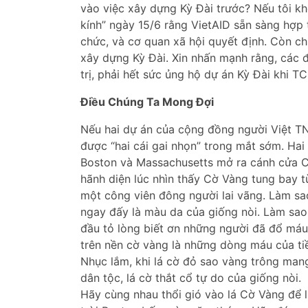
vào việc xây dựng Kỳ Đài trước? Nếu tôi k
kính” ngày 15/6 rằng VietAID sẵn sàng hợp 
chức, và cơ quan xã hội quyết định. Còn ch
xây dựng Kỳ Đài. Xin nhấn mạnh rằng, các 
trị, phải hết sức ủng hộ dự án Kỳ Đài khi T
Điều Chúng Ta Mong Đợi
Nếu hai dự án của cộng đồng người Việt TN
được “hai cái gai nhọn” trong mắt sớm. Hai 
Boston và Massachusetts mở ra cánh cửa C
hãnh diện lúc nhìn thấy Cờ Vàng tung bay t
một công viên đông người lai vãng. Làm sa
ngay đấy là màu da của giống nòi. Làm sao 
đầu tỏ lòng biết ơn những người đã đổ máu 
trên nền cờ vàng là những dòng máu của tiề
Nhục lắm, khi lá cờ đỏ sao vàng trông mang
dân tộc, lá cờ thắt cổ tự do của giống nòi.
Hãy cùng nhau thổi gió vào lá Cờ Vàng để 