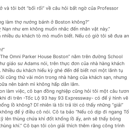
 và tôi bớt “bối rối” về câu hỏi bất ngờ của Professor
từng làm thợ nướng bánh ở Boston không?”
Tỵ Nạn như em không muốn nhắc đến nhân vật này.”
ến nhiều du khách tò mò muốn biết. Nếu có giờ tôi sẽ đưa a
m!”
 “The Omni Parker House Boston” nằm trên đường School
hư giáo sư Adams nói, trên thực đơn của nhà hàng khách
. Nhiều du khách hiếu kỳ ghé đến để biết nơi một lãnh tụ
ôi cũng thử vài món trong nhà hàng của khách sạn, nhưng
bữa nên bánh mì không hấp dẫn lắm.
ston làm việc, cô bạn đồng nghiệp cũng hỏi tôi một câu tươ
khi đi trên -Tốc Lộ 93 hay 93 Expressway- có để ý hình vẽ
ng lồ không? Dĩ nhiên là tôi trả lời có thấy những “giải”
hông để ý điều cô nói. Cô ta bảo “Nếu có dịp đi ngang T
kỹ lên thùng chứa khí đốt khổng lồ ấy, anh sẽ thấy bóng
ùng khí.” Cô bạn tôi còn giải thích thêm rằng công trình