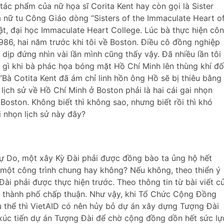
tác phẩm của nữ họa sĩ Corita Kent hay còn gọi là Sister
là nữ tu Công Giáo dòng “Sisters of the Immaculate Heart o
t, đại học Immaculate Heart College. Lúc bà thực hiện cô
 1986, hai năm trước khi tôi về Boston. Điều cô đồng nghiệp
 dịp đứng nhìn vài lần mình cũng thấy vậy. Đã nhiều lần tôi
 gì khi bà phác họa bóng mặt Hồ Chí Minh lên thùng khí đố
Bà Cotita Kent đã ám chỉ linh hồn ông Hồ sẽ bị thiêu bằng
ch lịch sử về Hồ Chí Minh ở Boston phải là hai cái gai nhọn
ston. Không biết thì không sao, nhưng biết rồi thì khó
i nhọn lịch sử này đây?
ự Do, một xây Kỳ Đài phải được đồng bào ta ủng hộ hết
 một công trình chung hay không? Nếu không, theo thiển ý
 Đài phải được thực hiện trước. Theo thông tin từ bài viết c
c thành phố chấp thuận. Như vậy, khi Tổ Chức Cộng Đồng
 thể thì VietAID có nên hủy bỏ dự án xây dựng Tượng Đài
úc tiến dự án Tượng Đài để chờ cộng đồng dồn hết sức lự