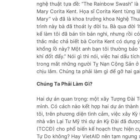
nghệ thuật tựa đề: “The Rainbow Swash” là 
Mary Corita Kent. Họa sĩ Corita Kent từng 
Mary” và đã là khoa trưởng khoa Nghệ Thuậ
trình này bà đã thoát ly đời tu. Bà qua đời
kể làm tôi đã bán tín bán nghi, nhưng rồi có
thắc mắc chả biết bà Corita Kent có dụng ý
khổng lồ này? Một anh bạn tôi thường bảo “
khí đốt đấy.” Nói gì thì nói, việc hai dấu tí
trong mắt những người Tỵ Nạn Cộng Sản ở Bo
chịu lắm. Chúng ta phải làm gì để gỡ hai ga
Chúng Ta Phải Làm Gì?
Hai dự án quan trọng: một xây Tượng Đài T
mình. Có cách nào kết hợp hai dự án thành
tôi, trên phương diện tình cảm, việc xây Kỳ
nhà văn Lại Tư Mỹ thì dự án Kỳ Đài đã đượ
(TCCĐ) cho phổ biến kế hoạch thực hiện cụ
Tự Do không? Hay VietAID nên tạm ngưng x