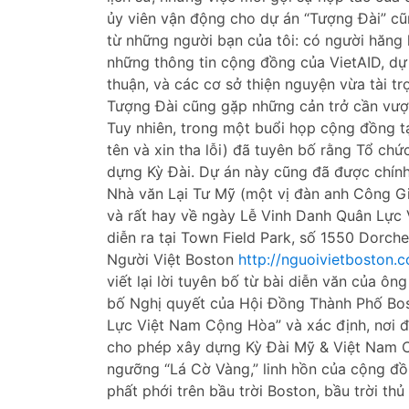
ủy viên vận động cho dự án “Tượng Đài” cũ
từ những người bạn của tôi: có người hăng
những thông tin cộng đồng của VietAID, d
thuận, và các cơ sở thiện nguyện vừa tài t
Tượng Đài cũng gặp những cản trở cần vượ
Tuy nhiên, trong một buổi họp cộng đồng tạ
tên và xin tha lỗi) đã tuyên bố rằng Tổ c
dựng Kỳ Đài. Dự án này cũng đã được chính 
Nhà văn Lại Tư Mỹ (một vị đàn anh Công Giá
và rất hay về ngày Lễ Vinh Danh Quân Lực
diễn ra tại Town Field Park, số 1550 Dorch
Người Việt Boston
http://nguoivietboston
viết lại lời tuyên bố từ bài diễn văn của
bố Nghị quyết của Hội Đồng Thành Phố Bos
Lực Việt Nam Cộng Hòa” và xác định, nơi đâ
cho phép xây dựng Kỳ Đài Mỹ & Việt Nam 
ngưỡng “Lá Cờ Vàng,” linh hồn của cộng đồ
phất phới trên bầu trời Boston, bầu trời thủ