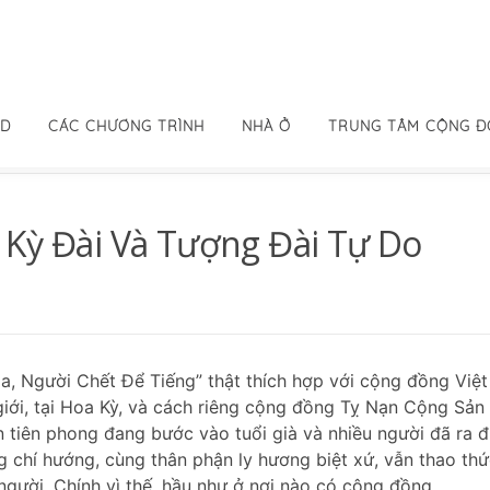
ID
CÁC CHƯƠNG TRÌNH
NHÀ Ở
TRUNG TÂM CỘNG 
 Kỳ Đài Và Tượng Đài Tự Do
a, Người Chết Để Tiếng” thật thích hợp với cộng đồng Việt
ới, tại Hoa Kỳ, và cách riêng cộng đồng Tỵ Nạn Cộng Sản
 tiên phong đang bước vào tuổi già và nhiều người đã ra đ
g chí hướng, cùng thân phận ly hương biệt xứ, vẫn thao th
 người. Chính vì thế, hầu như ở nơi nào có cộng đồng