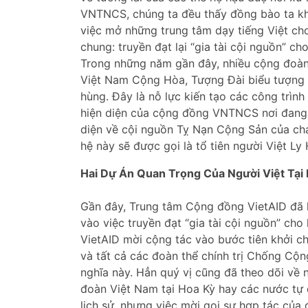
VNTNCS, chúng ta đều thấy đồng bào ta kh
việc mở những trung tâm dạy tiếng Việt ch
chung: truyền đạt lại “gia tài cội nguồn” ch
Trong những năm gần đây, nhiều cộng đoàn 
Việt Nam Cộng Hòa, Tượng Đài biểu tượng
hùng. Đây là nỗ lực kiến tạo các công trình
hiện diện của cộng đồng VNTNCS nơi đang 
diện về cội nguồn Tỵ Nạn Cộng Sản của cha
hệ này sẽ được gọi là tổ tiên người Việt Ly
Hai Dự Án Quan Trọng Của Người Việt Tại
Gần đây, Trung tâm Cộng đồng VietAID đã
vào việc truyền đạt “gia tài cội nguồn” ch
VietAID mời cộng tác vào bước tiên khởi c
và tất cả các đoàn thể chính trị Chống Cộn
nghĩa này. Hẳn quý vị cũng đã theo dõi về
đoàn Việt Nam tại Hoa Kỳ hay các nước tự 
lịch sử, nhưng việc mời gọi sự hợp tác của đ