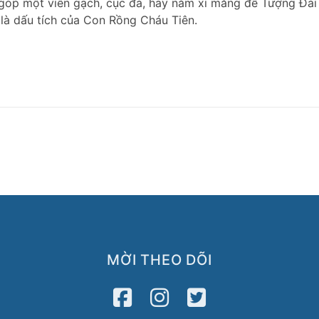
góp một viên gạch, cục đá, hay nắm xi măng để Tượng Đài
là dấu tích của Con Rồng Cháu Tiên.
MỜI THEO DÕI