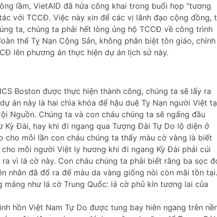
hông lầm, VietAID đã hứa công khai trong buổi họp “tương
tác với TCCĐ. Việc này xin để các vị lãnh đạo cộng đồng, 
úng ta, chúng ta phải hết lòng ủng hộ TCCĐ về công trình
đoàn thể Tỵ Nạn Cộng Sản, không phân biệt tôn giáo, chính
CCĐ lên phương án thực hiện dự án lịch sử này.
CS Boston được thực hiện thành công, chúng ta sẽ lấy ra
dự án này là hai chìa khóa để hậu duệ Tỵ Nạn người Việt tạ
ội Nguồn. Chúng ta và con cháu chúng ta sẽ ngẩng đầu
ừ Kỳ Đài, hay khi đi ngang qua Tượng Đài Tự Do lộ diện ở
o cho mỗi lần con cháu chúng ta thấy màu cờ vàng là biết
cho mỗi người Việt ly hương khi đi ngang Kỳ Đài phải cúi
ra vì lá cờ này. Con cháu chúng ta phải biết rằng ba sọc đ
n nhân đã đổ ra để màu da vàng giống nòi còn mãi tồn tại
 máng như lá cờ Trung Quốc: lá cờ phủ kín tương lai của
linh hồn Việt Nam Tự Do được tung bay hiên ngang trên nề