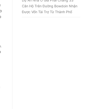
Dự Án Nhà Ở Giá Phải Chăng 33
u
Căn Hộ Trên Đường Bowdoin Nhận
eo
Được Vốn Tài Trợ Từ Thành Phố
p
.
h
n