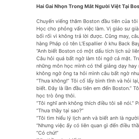
Hai Gai Nhọn Trong Mắt Người Việt Tại Bo
Chuyến viếng thăm Boston đầu tiên của tôi 
Học cho phỏng vấn việc làm. Vị giáo sư già 
bối rối vì không trả lời được. Cũng may, câ
hàng Pháp có tên L’Espallier ở khu Back Ba
“Anh biết Boston có một dấu tích lịch sử l
Câu hỏi quá bất ngờ làm tôi ngớ cả mặt. Trư
những môn học mình có thể giảng dạy hay n
không ngờ ông ta hỏi mình câu bất ngờ như
“Thưa không!” Tôi cố lấy bình tĩnh và hỏi lạ
biết. Đây là lần đầu tiên em đến Boston.” Tôi
học trò ông thôi.
“Tôi nghĩ anh không thích điều tôi sẽ nói.”
“Thưa thầy tại sao?”
“Tôi tìm hiểu lý lịch anh và biết anh là ng
“Nhưng việc ấy có liên quan gì đến điều th
“Có chứ!”