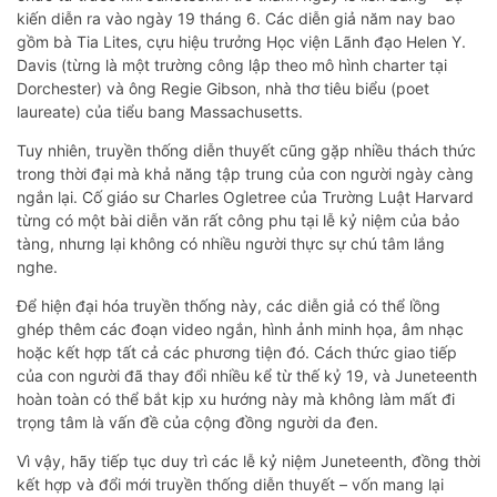
kiến ​​diễn ra vào ngày 19 tháng 6. Các diễn giả năm nay bao
gồm bà Tia Lites, cựu hiệu trưởng Học viện Lãnh đạo Helen Y.
Davis (từng là một trường công lập theo mô hình charter tại
Dorchester) và ông Regie Gibson, nhà thơ tiêu biểu (poet
laureate) của tiểu bang Massachusetts.
Tuy nhiên, truyền thống diễn thuyết cũng gặp nhiều thách thức
trong thời đại mà khả năng tập trung của con người ngày càng
ngắn lại. Cố giáo sư Charles Ogletree của Trường Luật Harvard
từng có một bài diễn văn rất công phu tại lễ kỷ niệm của bảo
tàng, nhưng lại không có nhiều người thực sự chú tâm lắng
nghe.
Để hiện đại hóa truyền thống này, các diễn giả có thể lồng
ghép thêm các đoạn video ngắn, hình ảnh minh họa, âm nhạc
hoặc kết hợp tất cả các phương tiện đó. Cách thức giao tiếp
của con người đã thay đổi nhiều kể từ thế kỷ 19, và Juneteenth
hoàn toàn có thể bắt kịp xu hướng này mà không làm mất đi
trọng tâm là vấn đề của cộng đồng người da đen.
Vì vậy, hãy tiếp tục duy trì các lễ kỷ niệm Juneteenth, đồng thời
kết hợp và đổi mới truyền thống diễn thuyết – vốn mang lại