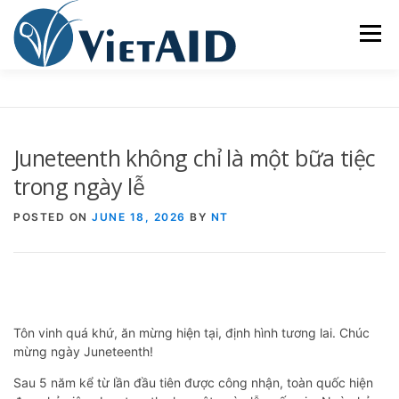
Skip
to
Menu
content
VỀ VIETAID
CÁC CHƯƠNG TRÌNH
NHÀ Ở
Juneteenth không chỉ là một bữa tiệc
TRUNG TÂM CỘNG ĐỒNG
SINH HOẠT
trong ngày lễ
POSTED ON
JUNE 18, 2026
BY
NT
THAM GIA
ENGLISH
Tôn vinh quá khứ, ăn mừng hiện tại, định hình tương lai. Chúc
mừng ngày Juneteenth!
Sau 5 năm kể từ lần đầu tiên được công nhận, toàn quốc hiện