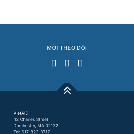
MỜI THEO DÕI
VietAID
42 Charles Street
Dorchester, MA 02122
Tel: 617-822-3717