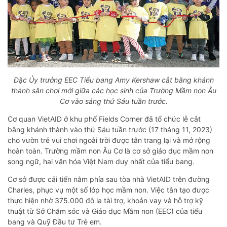
Đặc Ủy trưởng EEC Tiểu bang Amy Kershaw cắt băng khánh
thành sân chơi mới giữa các học sinh của Trường Mầm non Âu
Cơ vào sáng thứ Sáu tuần trước.
Cơ quan VietAID ở khu phố Fields Corner đã tổ chức lễ cắt
băng khánh thành vào thứ Sáu tuần trước (17 tháng 11, 2023)
cho vườn trẻ vui chơi ngoài trời được tân trang lại và mở rộng
hoàn toàn. Trường mầm non Âu Cơ là cơ sở giáo dục mầm non
song ngữ, hai văn hóa Việt Nam duy nhất của tiểu bang.
Cơ sở được cải tiến nằm phía sau tòa nhà VietAID trên đường
Charles, phục vụ một số lớp học mầm non. Việc tân tạo được
thực hiện nhờ 375.000 đô la tài trợ, khoản vay và hỗ trợ kỹ
thuật từ Sở Chăm sóc và Giáo dục Mầm non (EEC) của tiểu
bang và Quỹ Đầu tư Trẻ em.