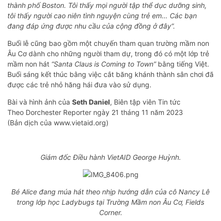
thành phố Boston. Tôi thấy mọi người tập thể dục dưỡng sinh,
tôi thấy người cao niên tình nguyện cùng trẻ em… Các bạn
đang đáp ứng được nhu cầu của cộng đồng ở đây”.
Buổi lễ cũng bao gồm một chuyến tham quan trường mầm non
Âu Cơ dành cho những người tham dự, trong đó có một lớp trẻ
mầm non hát
“Santa Claus is Coming to Town”
bằng tiếng Việt.
Buổi sáng kết thúc bằng việc cắt băng khánh thành sân chơi đã
được các trẻ nhỏ hăng hái đưa vào sử dụng.
Bài và hình ảnh của
Seth Daniel
, Biên tập viên Tin tức
Theo Dorchester Reporter ngày 21 tháng 11 năm 2023
(Bản dịch của www.vietaid.org)
Giám đốc Điều hành VietAID George Huỳnh.
Bé Alice đang múa hát theo nhịp hướng dẫn của cô Nancy Lê
trong lớp học Ladybugs tại Trường Mầm non Âu Cơ, Fields
Corner.