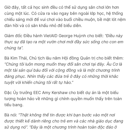
Giờ đây, tất cả học sinh đều có thể sử dụng sân chơi lớn hơn
cùng một lúc. Có cửa ra vào ngay bên ngoài lớp học, hệ thống
chiếu sáng mới để vui chơi vào buổi chiều muộn, bề mặt lót nệm
đàn hồi và có sân khấu nhỏ để biểu diễn.
Giám đốc Điều hành VietAID George Huỳnh cho biết:
“Điều này
thực sự đã tạo ra một vườn chơi mới đầy sức sống cho con em
chúng ta”.
Bà Kim Thái, Chủ tịch lâu năm Hội đồng Quản trị cho biết thêm:
“Chúng tôi luôn mong muốn thay đổi sân chơi tại đây. Âu Cơ là
một tài sản quí báu đối với cộng đồng và là một chương trình
đáng phục. Nhìn thấy các đứa trẻ ở đây có những thời khắc
tuyệt vời khiến chúng tôi rất tự hào.”
Đặc Ủy trưởng EEC Amy Kershaw cho biết dự án là một biểu
tượng hoàn hảo về những gì chính quyền muốn thấy trên toàn
tiểu bang.
Bà nói:
“Thật không thể tin được khi bạn bước vào một nơi
được thiết kế dành riêng cho trẻ em và các nhà giáo dục đang
sử dụng nó”. “Đây là một chương trình hoàn toàn độc đáo ở