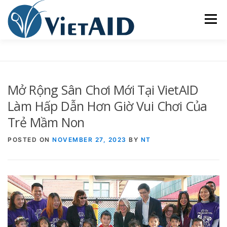
Skip
to
Menu
content
VỀ VIETAID
CÁC CHƯƠNG TRÌNH
NHÀ Ở
Mở Rộng Sân Chơi Mới Tại VietAID
TRUNG TÂM CỘNG ĐỒNG
SINH HOẠT
Làm Hấp Dẫn Hơn Giờ Vui Chơi Của
Trẻ Mầm Non
THAM GIA
ENGLISH
POSTED ON
NOVEMBER 27, 2023
BY
NT