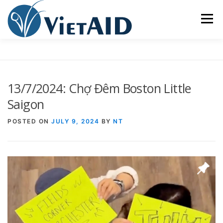
Skip
to
Menu
content
VỀ VIETAID
CÁC CHƯƠNG TRÌNH
NHÀ Ở
13/7/2024: Chợ Đêm Boston Little
TRUNG TÂM CỘNG ĐỒNG
SINH HOẠT
Saigon
POSTED ON
JULY 9, 2024
BY
NT
THAM GIA
ENGLISH