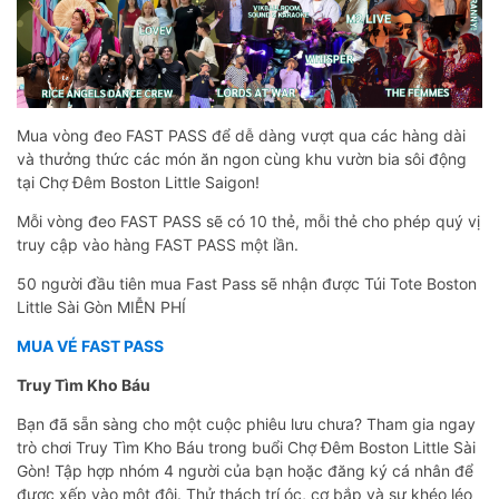
Mua vòng đeo FAST PASS để dễ dàng vượt qua các hàng dài
và thưởng thức các món ăn ngon cùng khu vườn bia sôi động
tại Chợ Đêm Boston Little Saigon!
Mỗi vòng đeo FAST PASS sẽ có 10 thẻ, mỗi thẻ cho phép quý vị
truy cập vào hàng FAST PASS một lần.
50 người đầu tiên mua Fast Pass sẽ nhận được Túi Tote Boston
Little Sài Gòn MIỄN PHÍ
MUA VÉ FAST PASS
Truy Tìm Kho Báu
Bạn đã sẵn sàng cho một cuộc phiêu lưu chưa? Tham gia ngay
trò chơi Truy Tìm Kho Báu trong buổi Chợ Đêm Boston Little Sài
Gòn! Tập hợp nhóm 4 người của bạn hoặc đăng ký cá nhân để
được xếp vào một đội. Thử thách trí óc, cơ bắp và sự khéo léo