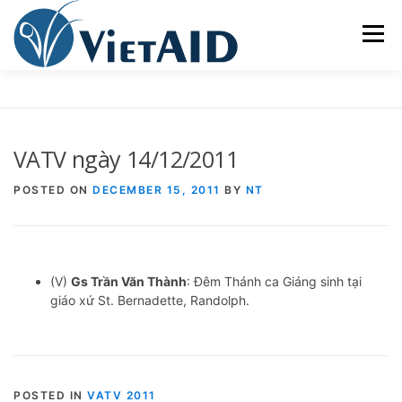
Skip
to
Menu
content
VỀ VIETAID
CÁC CHƯƠNG TRÌNH
NHÀ Ở
VATV ngày 14/12/2011
TRUNG TÂM CỘNG ĐỒNG
SINH HOẠT
POSTED ON
DECEMBER 15, 2011
BY
NT
THAM GIA
ENGLISH
(V)
Gs Trần Văn Thành
: Đêm Thánh ca Giáng sinh tại
giáo xứ St. Bernadette, Randolph.
POSTED IN
VATV 2011