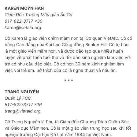
KAREN MOYNIHAN
Giám Đốc Trường Mẫu giáo Âu Cơ
617-822-3717 x30
karen@vietaid.org
Cô Karen là giáo viên chính mầm non tại Cơ quan VietAID. Cô có
bằng Cao đẳng của Đại học Cộng đồng Bunker Hill. Cô tự hào
là một giáo viên mầm non, và được đào tạo qua nhiều huấn
luyện về phát triển tuổi thơ và dồi dào kinh nghiệm làm việc với
trẻ có nhu cầu đặc biệt. Cô có hơn 30 năm kinh nghiệm làm
việc với trẻ em. Sở thích của cô là nghệ thuật và nấu ăn.
* * *
TRANG NGUYỄN
Quản Lý FCC
617-822-3717 x16
trang@vietaid.org
Cô Trang Nguyễn là Phụ tá Giám đốc Chương Trình Chăm Sóc
và Giáo dục Mầm non. Cô là một giáo viên trung học sau khi tốt
nghiệp trường Đại học Đà Lạt năm 1984 tại Việt Nam.