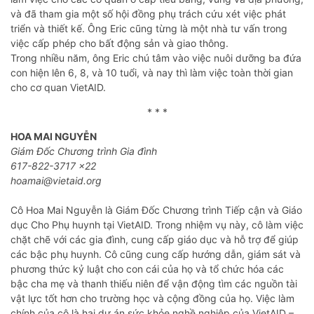
và đã tham gia một số hội đồng phụ trách cứu xét việc phát
triển và thiết kế. Ông Eric cũng từng là một nhà tư vấn trong
việc cấp phép cho bất động sản và giao thông.
Trong nhiều năm, ông Eric chú tâm vào việc nuôi dưỡng ba đứa
con hiện lên 6, 8, và 10 tuổi, và nay thì làm việc toàn thời gian
cho cơ quan VietAID.
* * *
HOA MAI NGUYỄN
Giám Đốc Chương trình Gia đình
617-822-3717 x22
hoamai@vietaid.org
Cô Hoa Mai Nguyễn là Giám Đốc Chương trình Tiếp cận và Giáo
dục Cho Phụ huynh tại VietAID. Trong nhiệm vụ này, cô làm việc
chặt chẽ với các gia đình, cung cấp giáo dục và hỗ trợ để giúp
các bậc phụ huynh. Cô cũng cung cấp hướng dẫn, giám sát và
phương thức kỷ luật cho con cái của họ và tổ chức hóa các
bậc cha mẹ và thanh thiếu niên để vận động tìm các nguồn tài
vật lực tốt hơn cho trường học và cộng đồng của họ. Việc làm
chính của cô là hai dự án sức khỏe nghề nghiệp của VietAID –