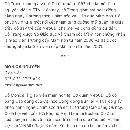
Cô Trang tham gia VietAID kể từ năm 1997 như là một tình
nguyện viên VISTA. Hiện nay, cô Trang giám sát hoạt động
hàng ngày Chương trình Chăm sóc và Giáo dục Mầm non. Cô
phục vụ như là một nối kết nhằm tăng cường mối quan hệ giữa
thầy cô dạy trẻ của VietAID, cha mẹ, và cộng đồng cư dân.
Cô Trang được Sở Giáo dục và Chăm sóc Mầm non chứng nhận
là Giáo viên Trưởng cấp Mầm non từ năm 2006 và đã được
chứng nhận là Giáo viên cấp Mầm non từ năm 2001.
* * *
MONICA NGUYỄN
Giáo viên
617-822-3717 x30
monica@vietaid.org
Cô Monica là giáo viên mầm non tại Cơ quan VietAID. Cô có
bằng Cao đẳng của Đại học Cộng đồng Bunker Hill và có giấy
phép hành nghề Chăm sóc trẻ em từ trường Cao đẳng Quincy.
Cô là hội viên của Hội Phụ nữ Việt Nam tại Boston. Cô được
huấn luyện nhiều về chăm sóc trẻ có nhu cầu đặc biệt và làm
việc tại VietAID được 6 năm. Sở thích của cô là nấu ăn và làm