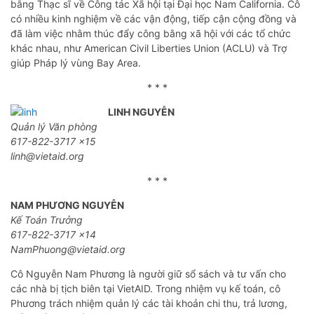
bằng Thạc sĩ về Công tác Xã hội tại Đại học Nam California. Cô
có nhiều kinh nghiệm về các vận động, tiếp cận cộng đồng và
đã làm việc nhằm thúc đẩy công bằng xã hội với các tổ chức
khác nhau, như American Civil Liberties Union (ACLU) và Trợ
giúp Pháp lý vùng Bay Area.
* * *
LINH NGUYỄN
Quản lý Văn phòng
617-822-3717 x15
linh@vietaid.org
* * *
NAM PHƯƠNG NGUYỄN
Kế Toán Trưởng
617-822-3717 x14
NamPhuong@vietaid.org
Cô Nguyễn Nam Phương là người giữ sổ sách và tư vấn cho
các nhà bị tịch biên tại VietAID. Trong nhiệm vụ kế toán, cô
Phương trách nhiệm quản lý các tài khoản chi thu, trả lương,