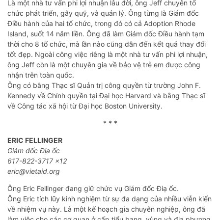
Là một nhà tư vấn phi lợi nhuận lâu đời, ông Jeff chuyên tổ
chức phát triển, gây quỹ, và quản lý. Ông từng là Giám đốc
Điều hành của hai tổ chức, trong đó có cả Adoption Rhode
Island, suốt 14 năm liền. Ông đã làm Giám đốc Điều hành tạm
thời cho 8 tổ chức, mà lần nào cũng dẫn đến kết quả thay đổi
tốt đẹp. Ngoài công việc riêng là một nhà tư vấn phi lợi nhuận,
ông Jeff còn là một chuyên gia về bảo vệ trẻ em được công
nhận trên toàn quốc.
Ông có bằng Thạc sĩ Quản trị công quyền từ trường John F.
Kennedy về Chính quyền tại Đại học Harvard và bằng Thạc sĩ
về Công tác xã hội từ Đại học Boston University.
* * *
ERIC FELLINGER
Giám đốc Địa ốc
617-822-3717 x12
eric@vietaid.org
Ông Eric Fellinger đang giữ chức vụ Giám đốc Điạ ốc.
Ông Eric tích lũy kinh nghiệm từ sự đa dạng của nhiều viễn kiến
về nhiệm vụ này. Là một kế hoạch gia chuyên nghiệp, ông đã
làm việc cho các cơ quan ở cấp tiểu bang, vùng và địa phương,