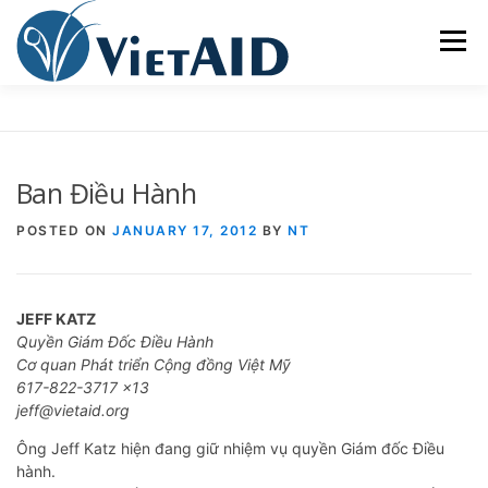
Skip
to
Menu
content
VIETAID
CÁC CHƯƠNG TRÌNH
NHÀ Ở
Ban Điều Hành
TRUNG TÂM CỘNG ĐỒNG
SINH HOẠT
POSTED ON
JANUARY 17, 2012
BY
NT
THAM GIA
ENGLISH
JEFF KATZ
Quyền Giám Đốc Điều Hành
Cơ quan Phát triển Cộng đồng Việt Mỹ
617-822-3717 x13
jeff@vietaid.org
Ông Jeff Katz hiện đang giữ nhiệm vụ quyền Giám đốc Điều
hành.