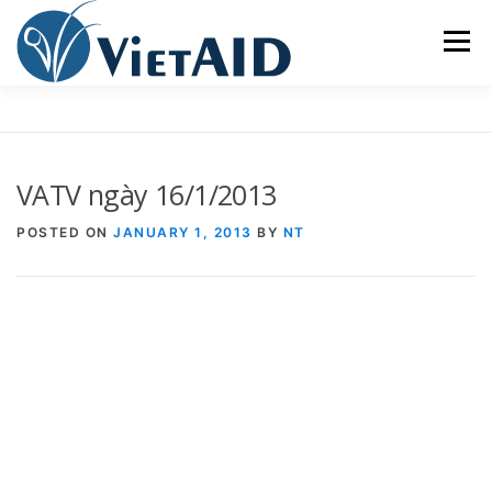
Skip
to
Menu
content
VIETAID
CÁC CHƯƠNG TRÌNH
NHÀ Ở
VATV ngày 16/1/2013
TRUNG TÂM CỘNG ĐỒNG
SINH HOẠT
POSTED ON
JANUARY 1, 2013
BY
NT
THAM GIA
ENGLISH