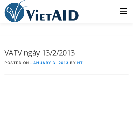
Skip
to
Menu
content
VỀ VIETAID
CÁC CHƯƠNG TRÌNH
NHÀ Ở
VATV ngày 13/2/2013
TRUNG TÂM CỘNG ĐỒNG
SINH HOẠT
POSTED ON
JANUARY 3, 2013
BY
NT
THAM GIA
ENGLISH