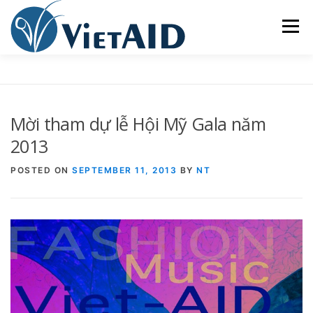
Skip
to
Menu
content
VỀ VIETAID
CÁC CHƯƠNG TRÌNH
NHÀ Ở
Mời tham dự lễ Hội Mỹ Gala năm
TRUNG TÂM CỘNG ĐỒNG
SINH HOẠT
2013
POSTED ON
SEPTEMBER 11, 2013
BY
NT
THAM GIA
ENGLISH