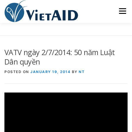
Skip
to
Menu
content
VỀ VIETAID
CÁC CHƯƠNG TRÌNH
GIA CƯ
VATV ngày 2/7/2014: 50 năm Luật
TRUNG TÂM CỘNG ĐỒNG
SINH HOẠT
Dân quyền
POSTED ON
JANUARY 19, 2014
BY
NT
THAM GIA
ENGLISH