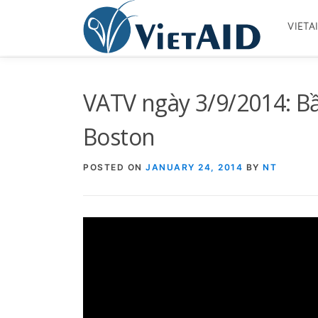
Skip
to
VIETA
content
VATV ngày 3/9/2014: Bầ
Boston
POSTED ON
JANUARY 24, 2014
BY
NT