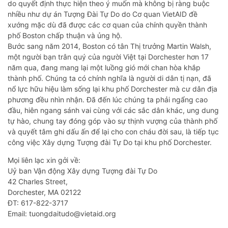
do quyết định thực hiện theo ý muốn mà không bị ràng buộc
nhiều như dự án Tượng Đài Tự Do do Cơ quan VietAID đề
xướng mặc dù đã được các cơ quan của chính quyền thành
phố Boston chấp thuận và ủng hộ.
Bước sang năm 2014, Boston có tân Thị trưởng Martin Walsh,
một người bạn trân quý của người Việt tại Dorchester hơn 17
năm qua, đang mang lại một luồng gió mới chan hòa khắp
thành phố. Chúng ta có chính nghĩa là người di dân tị nạn, đã
nổ lực hữu hiệu làm sống lại khu phố Dorchester mà cư dân địa
phương đều nhìn nhận. Đã đến lúc chúng ta phải ngẩng cao
đầu, hiên ngang sánh vai cùng với các sắc dân khác, ung dung
tự hào, chung tay đóng góp vào sự thịnh vượng của thành phố
và quyết tâm ghi dấu ấn để lại cho con cháu đời sau, là tiếp tục
công việc Xây dựng Tượng đài Tự Do tại khu phố Dorchester.
Mọi liên lạc xin gởi về:
Uỷ ban Vận động Xây dựng Tượng đài Tự Do
42 Charles Street,
Dorchester, MA 02122
ĐT: 617-822-3717
Email: tuongdaitudo@vietaid.org