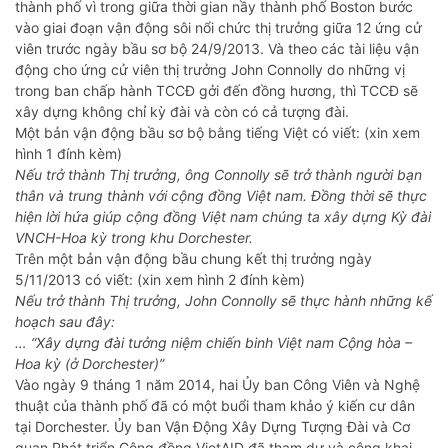
thành phố vì trong giữa thời gian nầy thành phố Boston bước
vào giai đoạn vận động sôi nổi chức thị trưởng giữa 12 ứng cử
viên trước ngày bầu sơ bộ 24/9/2013. Và theo các tài liệu vận
động cho ứng cử viên thị trưởng John Connolly do những vị
trong ban chấp hành TCCĐ gởi đến đồng hương, thì TCCĐ sẽ
xây dựng không chỉ kỳ đài và còn có cả tượng đài.
Một bản vận động bầu sơ bộ bằng tiếng Việt có viết: (xin xem
hình 1 đính kèm)
Nếu trở thành Thị trưởng, ông Connolly sẽ trở thành người bạn
thân và trung thành với cộng đồng Việt nam. Đồng thời sẽ thực
hiện lời hứa giúp cộng đồng Việt nam chúng ta xây dựng Kỳ đài
VNCH-Hoa kỳ trong khu Dorchester.
Trên một bản vận động bầu chung kết thị trưởng ngày
5/11/2013 có viết: (xin xem hình 2 đính kèm)
Nếu trở thành Thị trưởng, John Connolly sẽ thực hành những kế
hoạch sau đây:
… “Xây dựng đài tưởng niệm chiến binh Việt nam Cộng hòa –
Hoa kỳ (ở Dorchester)”
Vào ngày 9 tháng 1 năm 2014, hai Ủy ban Công Viên và Nghệ
thuật của thành phố đã có một buổi tham khảo ý kiến cư dân
tại Dorchester. Ủy ban Vận Động Xây Dựng Tượng Đài và Cơ
quan Phát triển Cộng đồng VietAID đã tham dự và công khai