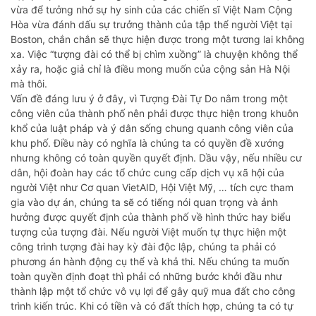
vừa để tưởng nhớ sự hy sinh của các chiến sĩ Việt Nam Cộng
Hòa vừa đánh dấu sự trưởng thành của tập thể người Việt tại
Boston, chắn chắn sẽ thực hiện được trong một tương lai không
xa. Việc “tượng đài có thể bị chìm xuồng” là chuyện không thể
xảy ra, hoặc giả chỉ là điều mong muốn của cộng sản Hà Nội
mà thôi.
Vấn đề đáng lưu ý ở đây, vì Tượng Đài Tự Do nằm trong một
công viên của thành phố nên phải được thực hiện trong khuôn
khổ của luật pháp và ý dân sống chung quanh công viên của
khu phố. Điều này có nghĩa là chúng ta có quyền đề xướng
nhưng không có toàn quyền quyết định. Dầu vậy, nếu nhiều cư
dân, hội đoàn hay các tổ chức cung cấp dịch vụ xã hội của
người Việt như Cơ quan VietAID, Hội Việt Mỹ, … tích cực tham
gia vào dự án, chúng ta sẽ có tiếng nói quan trọng và ảnh
hưởng được quyết định của thành phố về hình thức hay biểu
tượng của tượng đài. Nếu người Việt muốn tự thực hiện một
công trình tượng đài hay kỳ đài độc lập, chúng ta phải có
phương án hành động cụ thể và khả thi. Nếu chúng ta muốn
toàn quyền định đoạt thì phải có những bước khởi đầu như
thành lập một tổ chức vô vụ lợi để gây quỹ mua đất cho công
trình kiến trúc. Khi có tiền và có đất thích hợp, chúng ta có tự