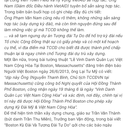
Nam (Giám đốc Điều hành VietAID) tuyên bố sẵn sàng hợp tác.
Trong biên bản buổi họp có ghi chép đầy đủ chi tiết:
Ông Phạm Văn Nam cũng nêu rõ thêm, không những sẵn sàng
hợp tác (xây dựng kỳ đài), mà còn tình nguyện đứng sau để
làm những việc gì mà TCCĐ không thể làm.
… và sẽ tạm ngưng dự án Tượng đài Tự Do để hổ trợ kỳ đài nếu
Tổ chức Cộng Đồng thật sự có giấy phép và có một kế hoạch
cụ thể, vì địa điểm mà TCCĐ cho biết đã được thành phố chấp
thuận lại là ngay chính chổ Tượng đài dự trù xây dựng.
Một lần nữa, trong bài tường thuật “Lễ Vinh Danh Quân Lực Việt
Nam Cộng Hòa Tại Boston, Massachusetts” đăng trên điện báo
Người Việt Boston ngày 26/6/2013, ông Lại Tư Mỹ có viết:
“dịp này Ông (Nguyễn Thanh Bình, Chủ tịch TCCĐVN tại
Massachusetts) cũng công bố Nghị quyết của Hội Đồng Thành
Phố Boston, công nhận ngày 19 tháng 6 là ngày “Vinh Danh
Quân Lực Việt Nam Cộng Hòa” và xác định, nơi đây, chính tại vị
trí này đã được Hội Đồng Thành Phố Boston cho phép xây
dựng Kỳ Đài Mỹ & Việt Nam Cộng Hòa”.
Để thể hiện tinh thần xây dựng chung, giáo sư Trần Văn Thành
(bút danh Trần Thu Miên), Trưởng ban Vận động, trong bài viết
“Boston Kỳ Đài Và Tượng Đài Tự Do” gởi cho các báo ngày