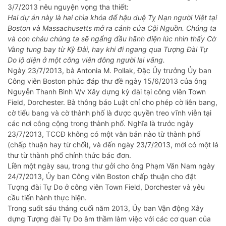
3/7/2013 nêu nguyện vọng tha thiết:
Hai dự án này là hai chìa khóa để hậu duệ Tỵ Nạn người Việt tại
Boston và Massachusetts mở ra cánh cửa Cội Nguồn. Chúng ta
và con cháu chúng ta sẽ ngẩng đầu hãnh diện lúc nhìn thấy Cờ
Vàng tung bay từ Kỳ Đài, hay khi đi ngang qua Tượng Đài Tự
Do lộ diện ở một công viên đông người lai vãng.
Ngày 23/7/2013, bà Antonia M. Pollak, Đặc Ủy trưởng Ủy ban
Công viên Boston phúc đáp thư đề ngày 15/6/2013 của ông
Nguyễn Thanh Bình V/v Xây dựng kỳ đài tại công viên Town
Field, Dorchester. Bà thông báo Luật chỉ cho phép cờ liên bang,
cờ tiểu bang và cờ thành phố là được quyền treo vĩnh viễn tại
các nơi công cộng trong thành phố. Nghĩa là trước ngày
23/7/2013, TCCĐ không có một văn bản nào từ thành phố
(chấp thuận hay từ chối), và đến ngày 23/7/2013, mới có một lá
thư từ thành phố chính thức bác đơn.
Liền một ngày sau, trong thư gởi cho ông Phạm Văn Nam ngày
24/7/2013, Ủy ban Công viên Boston chấp thuận cho đặt
Tượng đài Tự Do ở công viên Town Field, Dorchester và yêu
cầu tiến hành thực hiện.
Trong suốt sáu tháng cuối năm 2013, Ủy ban Vận động Xây
dựng Tượng đài Tự Do âm thầm làm việc với các cơ quan của