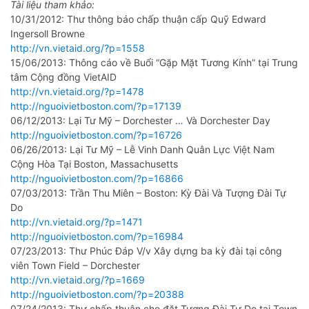
Tài liệu tham khảo:
10/31/2012: Thư thông báo chấp thuận cấp Quỹ Edward
Ingersoll Browne
http://vn.vietaid.org/?p=1558
15/06/2013: Thông cáo về Buổi “Gặp Mặt Tương Kính” tại Trung
tâm Cộng đồng VietAID
http://vn.vietaid.org/?p=1478
http://nguoivietboston.com/?p=17139
06/12/2013: Lại Tư Mỹ – Dorchester … Và Dorchester Day
http://nguoivietboston.com/?p=16726
06/26/2013: Lại Tư Mỹ – Lễ Vinh Danh Quân Lực Việt Nam
Cộng Hòa Tại Boston, Massachusetts
http://nguoivietboston.com/?p=16866
07/03/2013: Trần Thu Miên – Boston: Kỳ Đài Và Tượng Đài Tự
Do
http://vn.vietaid.org/?p=1471
http://nguoivietboston.com/?p=16984
07/23/2013: Thư Phúc Đáp V/v Xây dựng ba kỳ đài tại công
viên Town Field – Dorchester
http://vn.vietaid.org/?p=1669
http://nguoivietboston.com/?p=20388
07/24/2013: Thư chấp thuận cho đặt Tượng Đài Tự Do tại Town