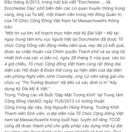
Đầu tháng 6/2013, trong một bài viết “Dorchester … Và
Dorchester Day” phổ biến đến các cơ quan truyền thông trong
vùng, ông Lại Tư Mỹ, một thành viên trong Hội đồng Quản trị
của Tổ Chức Cộng Đồng Việt Nam tại Massachusetts thông
báo:
“Một tin vui lớn, kế hoạch thực hiện một Kỳ Đài Việt – Mỹ tại
ngay trung tâm khu vục người Việt tại Dorchester đã được Tổ
chức Cộng Đồng vận động nhiều năm qua, nay đã có kết quả,
được sự chấp thuận của Chính quyền Thành phố và sự ủng hộ
nhiệt tình của các vị dân cử, ngày 28 tháng 5 vừa qua, vào lúc
4 giờ chiều, Tổ chức Cộng đồng Việt Nam cùng rất đông đại
diện các Hội đoàn & Đoàn thể cùng sự hiện diện của đại diện
văn phòng Nghị viên John Connolly, ứng cử viên sáng giá cho
chức vụ “Thị Trưởng Boston” đã đến và xác định vị trí “Xây
dựng Kỳ Đài Mỹ & Việt.”
Trong Thông cáo về Buổi “Gặp Mặt Tương Kính” tại Trung tâm
Cộng đồng VietAID, ngày 15/6/2013 có tường thuật:
Cũng trong dịp này, ông Nguyễn Hùng Khang, Trưởng Khối
Thanh niên Sinh viên, vị đại diện của Tổ Chức Cộng Đồng Việt
nam tại Massachusetts trong buổi họp, tuyên bố rằng TCCĐ
cũng đã được thành phố cho giấy phép xây dựng một kỳ đài
tại công viên Town Field và hy vọng VietAID sẽ hợp tác. Ông