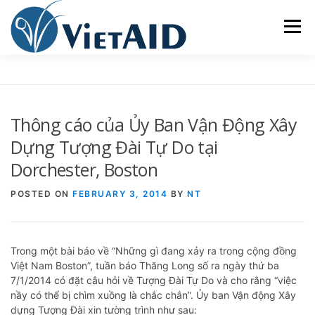
Skip
to
Menu
content
VỀ VIETAID
CÁC CHƯƠNG TRÌNH
NHÀ Ở
Thông cáo của Ủy Ban Vận Động Xây
TRUNG TÂM CỘNG ĐỒNG
SINH HOẠT
Dựng Tượng Đài Tự Do tại
Dorchester, Boston
THAM GIA
ENGLISH
POSTED ON
FEBRUARY 3, 2014
BY
NT
Trong một bài báo về “Những gì đang xảy ra trong cộng đồng
Việt Nam Boston”, tuần báo Thăng Long số ra ngày thứ ba
7/1/2014 có đặt câu hỏi về Tượng Đài Tự Do và cho rằng “việc
nầy có thể bị chìm xuồng là chắc chắn”. Ủy ban Vận động Xây
dựng Tượng Đài xin tường trình như sau: