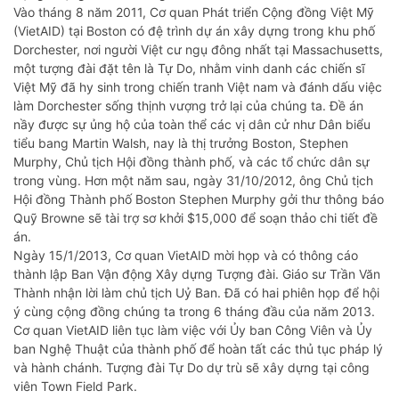
Vào tháng 8 năm 2011, Cơ quan Phát triển Cộng đồng Việt Mỹ
(VietAID) tại Boston có đệ trình dự án xây dựng trong khu phố
Dorchester, nơi người Việt cư ngụ đông nhất tại Massachusetts,
một tượng đài đặt tên là Tự Do, nhằm vinh danh các chiến sĩ
Việt Mỹ đã hy sinh trong chiến tranh Việt nam và đánh dấu việc
làm Dorchester sống thịnh vượng trở lại của chúng ta. Đề án
nầy được sự ủng hộ của toàn thể các vị dân cử như Dân biểu
tiểu bang Martin Walsh, nay là thị trưởng Boston, Stephen
Murphy, Chủ tịch Hội đồng thành phố, và các tổ chức dân sự
trong vùng. Hơn một năm sau, ngày 31/10/2012, ông Chủ tịch
Hội đồng Thành phố Boston Stephen Murphy gởi thư thông báo
Quỹ Browne sẽ tài trợ sơ khởi $15,000 để soạn thảo chi tiết đề
án.
Ngày 15/1/2013, Cơ quan VietAID mời họp và có thông cáo
thành lập Ban Vận động Xây dựng Tượng đài. Giáo sư Trần Văn
Thành nhận lời làm chủ tịch Uỷ Ban. Đã có hai phiên họp để hội
ý cùng cộng đồng chúng ta trong 6 tháng đầu của năm 2013.
Cơ quan VietAID liên tục làm việc với Ủy ban Công Viên và Ủy
ban Nghệ Thuật của thành phố để hoàn tất các thủ tục pháp lý
và hành chánh. Tượng đài Tự Do dự trù sẽ xây dựng tại công
viên Town Field Park.