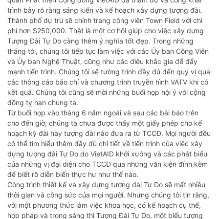
trình bày rõ ràng sáng kiến và kế hoạch xây dựng tượng đài.
Thành phố dự trù sẽ chỉnh trang công viên Town Field với chi
phí hơn $250,000. Thật là một cơ hội giúp cho việc xây dựng
Tượng Đài Tự Do càng thêm ý nghĩa tốt đẹp. Trong những
tháng tới, chúng tôi tiếp tục làm việc với các Ủy ban Công Viên
và Ủy ban Nghệ Thuật, cũng như các điêu khắc gia để đẩy
mạnh tiến trình. Chúng tôi sẽ tường trình đầy đủ đến quý vị qua
các thông cáo báo chí và chương trình truyền hình VATV khi có
kết quả. Chúng tôi cũng sẽ mời những buổi họp hội ý với cộng
đồng tỵ nạn chúng ta.
Từ buổi họp vào tháng 6 năm ngoái và sau các bài báo trên
cho đến giờ, chúng ta chưa được thấy một giấy phép cho kế
hoạch kỳ đài hay tượng đài nào đưa ra từ TCCĐ. Mọi người đều
có thể tìm hiểu thêm đầy đủ chi tiết về tiến trình của việc xây
dựng tượng đài Tự Do do VietAID khởi xướng và các phát biểu
của những vị đại diện cho TCCĐ qua những văn kiện đính kèm
để biết rõ diễn biến thực hư như thế nào.
Công trình thiết kế và xây dựng tượng đài Tự Do sẽ mất nhiều
thời gian và công sức của mọi người. Nhưng chúng tôi tin rằng,
với một phương thức làm việc khoa học, có kế hoạch cụ thể,
hợp pháp và trong sáng thì Tượng Đài Tự Do, một biểu tượng