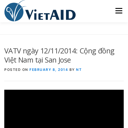
Skip
to
Menu
content
VỀ VIETAID
CÁC CHƯƠNG TRÌNH
NHÀ Ở
VATV ngày 12/11/2014: Cộng đồng
TRUNG TÂM CỘNG ĐỒNG
SINH HOẠT
Việt Nam tại San Jose
POSTED ON
FEBRUARY 8, 2014
BY
NT
THAM GIA
ENGLISH