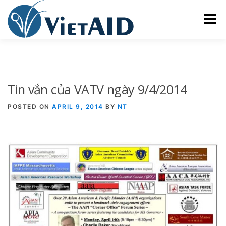
Skip
to
Menu
content
VỀ VIETAID
CÁC CHƯƠNG TRÌNH
NHÀ Ở
Tin vắn của VATV ngày 9/4/2014
TRUNG TÂM CỘNG ĐỒNG
SINH HOẠT
POSTED ON
APRIL 9, 2014
BY
NT
THAM GIA
ENGLISH