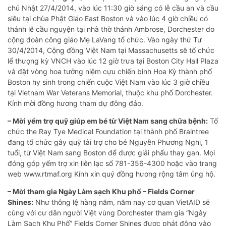
chủ Nhật 27/4/2014, vào lúc 11:30 giờ sáng có lễ cầu an và cầu
siêu tại chùa Phật Giáo East Boston và vào lúc 4 giờ chiều có
thánh lễ cầu nguyện tại nhà thờ thánh Ambrose, Dorchester do
cộng đoàn công giáo Mẹ LaVang tổ chức. Vào ngày thứ Tư
30/4/2014, Cộng đồng Việt Nam tại Massachusetts sẽ tổ chức
lể thượng kỳ VNCH vào lúc 12 giờ trưa tại Boston City Hall Plaza
và đặt vòng hoa tưởng niệm cựu chiến binh Hoa Kỳ thành phố
Boston hy sinh trong chiến cuộc Việt Nam vào lúc 3 giờ chiều
tại Vietnam War Veterans Memorial, thuộc khu phố Dorchester.
Kính mời đồng hương tham dự đông đảo.
– Mời yểm trợ quỹ giúp em bé từ Việt Nam sang chữa bệnh:
Tổ
chức the Ray Tye Medical Foundation tại thành phố Braintree
đang tổ chức gây quỹ tài trợ cho bé Nguyễn Phương Nghi, 1
tuổi, từ Việt Nam sang Boston để được giải phẩu thay gan. Mọi
đóng góp yểm trợ xin liên lạc số 781-356-4300 hoặc vào trang
web www.rtmaf.org Kính xin quý đồng hương rộng tâm ủng hộ.
– Mời tham gia Ngày Làm sạch Khu phố – Fields Corner
Shines:
Như thông lệ hàng năm, năm nay cơ quan VietAID sẽ
cùng với cư dân người Việt vùng Dorchester tham gia “Ngày
Làm Sạch Khu Phố” Fields Corner Shines được phát động vào