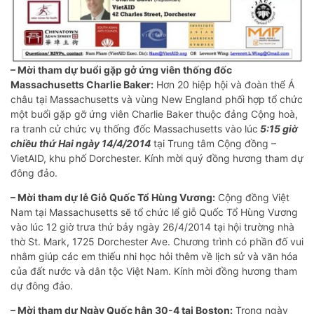
– Mời tham dự buổi gặp gở ứng viên thống đốc
Massachusetts Charlie Baker:
Hơn 20 hiệp hội và đoàn thể Á
châu tại Massachusetts và vùng New England phối hợp tổ chức
một buổi gặp gỡ ứng viên Charlie Baker thuộc đảng Cộng hoà,
ra tranh cử chức vụ thống đốc Massachusetts vào lúc
5:15 giờ
chiều thứ Hai ngày 14/4/2014
tại Trung tâm Cộng đồng –
VietAID, khu phố Dorchester. Kính mời quý đồng hương tham dự
đông đảo.
– Mời tham dự lễ Giỗ Quốc Tổ Hùng Vương:
Cộng đồng Việt
Nam tại Massachusetts sẽ tổ chức lể giỗ Quốc Tổ Hùng Vương
vào lúc 12 giờ trưa thứ bảy ngày 26/4/2014 tại hội trường nhà
thờ St. Mark, 1725 Dorchester Ave. Chương trình có phần đố vui
nhằm giúp các em thiếu nhi học hỏi thêm về lịch sử và văn hóa
của đất nước và dân tộc Việt Nam. Kính mời đồng hương tham
dự đông đảo.
– Mời tham dự Ngày Quốc hận 30-4 tại Boston:
Trong ngày