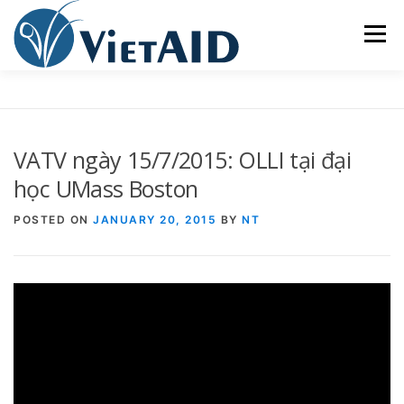
Skip
to
Menu
content
VỀ VIETAID
CÁC CHƯƠNG TRÌNH
NHÀ Ở
VATV ngày 15/7/2015: OLLI tại đại
TRUNG TÂM CỘNG ĐỒNG
SINH HOẠT
học UMass Boston
POSTED ON
JANUARY 20, 2015
BY
NT
THAM GIA
ENGLISH