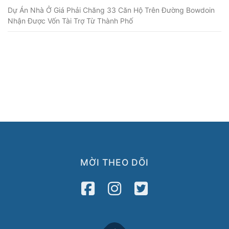
Dự Án Nhà Ở Giá Phải Chăng 33 Căn Hộ Trên Đường Bowdoin
Nhận Được Vốn Tài Trợ Từ Thành Phố
MỜI THEO DÕI