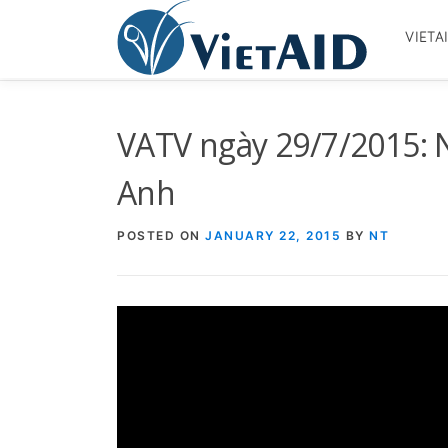
Skip
to
VIETA
content
VATV ngày 29/7/2015: N
Anh
POSTED ON
JANUARY 22, 2015
BY
NT