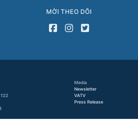
MỜI THEO DÕI
Media
Newsletter
2122
VATV
Press Release
8
Copyright © 2026 VietAID