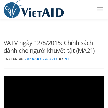
Skip
to
Menu
content
VỀ VIETAID
CÁC CHƯƠNG TRÌNH
NHÀ Ở
VATV ngày 12/8/2015: Chính sách
TRUNG TÂM CỘNG ĐỒNG
SINH HOẠT
dành cho người khuyết tật (MA21)
POSTED ON
JANUARY 23, 2015
BY
NT
THAM GIA
ENGLISH