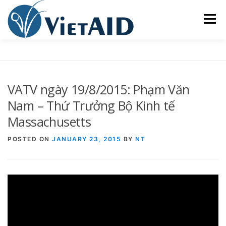
Skip
to
Menu
content
VỀ VIETAID
CÁC CHƯƠNG TRÌNH
NHÀ Ở
VATV ngày 19/8/2015: Phạm Văn
TRUNG TÂM CỘNG ĐỒNG
SINH HOẠT
Nam – Thứ Trưởng Bộ Kinh tế
Massachusetts
THAM GIA
ENGLISH
POSTED ON
JANUARY 23, 2015
BY
NT